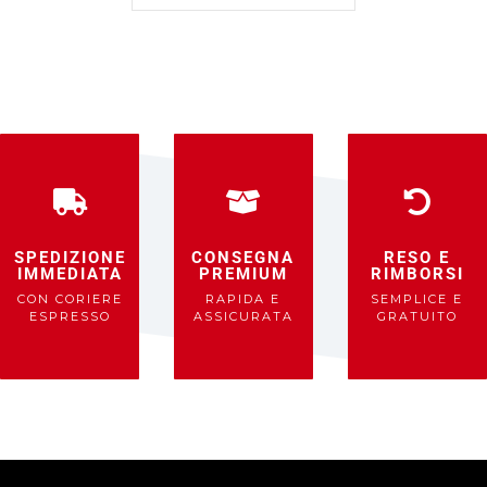
RUGGINE
SPEDIZIONE
CONSEGNA
RESO E
IMMEDIATA
PREMIUM
RIMBORSI
CON CORIERE
RAPIDA E
SEMPLICE E
ESPRESSO
ASSICURATA
GRATUITO