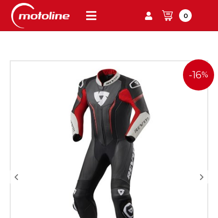
0
-16
%