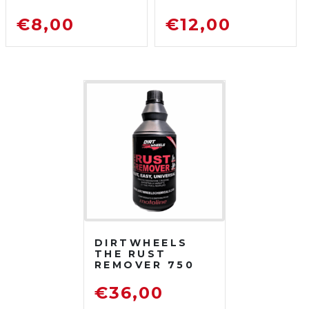
ML
CONCENTRATO
SGRASSATORE
750 ML
€
8,00
€
12,00
DETERGENTE
SGRASSATORE
PER MOTO DA
DETERGENTE
FUORISTRADA
PER MOTO DA
FUORISTRADA
DIRTWHEELS
THE RUST
REMOVER 750
ML
DISOSSIDANTE
€
36,00
RIMUOVI