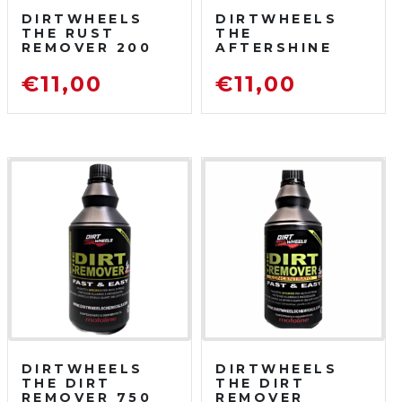
DIRTWHEELS
DIRTWHEELS
THE RUST
THE
REMOVER 200
AFTERSHINE
ML
750 ML
DISOSSIDANTE
PROTETTIVO
€
11,00
€
11,00
RIMUOVI
LUCIDANTE
RUGGINE
DIRTWHEELS
DIRTWHEELS
THE DIRT
THE DIRT
REMOVER 750
REMOVER