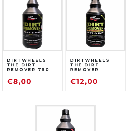
DIRTWHEELS
DIRTWHEELS
THE DIRT
THE DIRT
REMOVER 750
REMOVER
ML
CONCENTRATO
SGRASSATORE
750 ML
€
8,00
€
12,00
DETERGENTE
SGRASSATORE
PER MOTO DA
DETERGENTE
FUORISTRADA
PER MOTO DA
FUORISTRADA