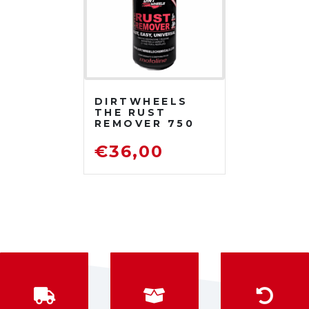
DIRTWHEELS
THE RUST
REMOVER 750
ML
DISOSSIDANTE
€
36,00
RIMUOVI
RUGGINE