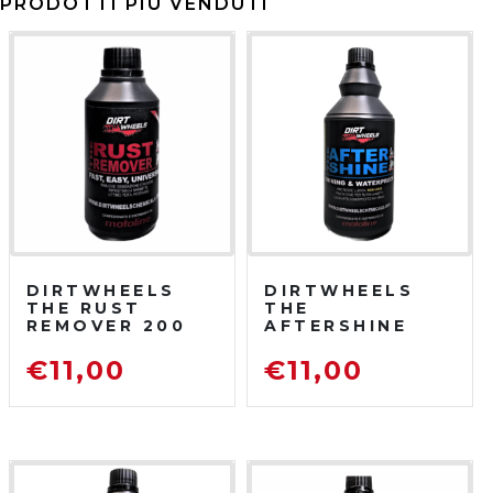
PRODOTTI PIÙ VENDUTI
DIRTWHEELS
DIRTWHEELS
THE RUST
THE
REMOVER 200
AFTERSHINE
ML
750 ML
DISOSSIDANTE
PROTETTIVO
€
11,00
€
11,00
RIMUOVI
LUCIDANTE
RUGGINE