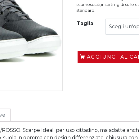
scamosciati,inserti rigidi sulle
standard.
Taglia
AGGIUNGI AL C
ive
O. Scarpe Ideali per uso cittadino, ma adatte anche a
uola in gomma con design differenziato, chiusura con lacci