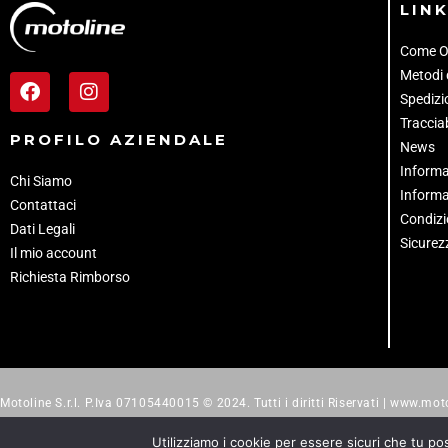
LINK
Come O
Metodi
Spedizio
Tracciab
PROFILO AZIENDALE
News
Informa
Chi Siamo
Informa
Contattaci
Condizi
Dati Legali
Sicurez
Il mio account
Richiesta Rimborso
Motoline S.r.l. P.Iva 07105440015 © 2024. Tutti i diritti Riservati | www.moto
Utilizziamo i cookie per essere sicuri che tu po