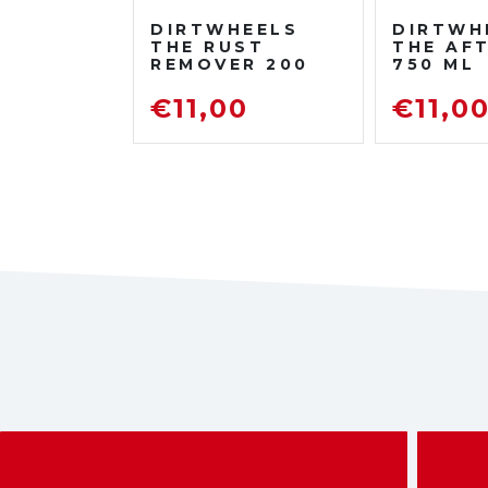
DIRTWHEELS
DIRTWH
THE RUST
THE AF
REMOVER 200
750 ML
ML
PROTET
DISOSSIDANTE
LUCIDA
€
11,00
€
11,0
RIMUOVI
RUGGINE