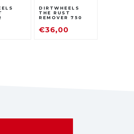
EELS
DIRTWHEELS
T
THE RUST
R
REMOVER 750
TRATO
ML
DISOSSIDANTE
0
€
36,00
ATORE
RIMUOVI
ENTE
RUGGINE
TO DA
TRADA