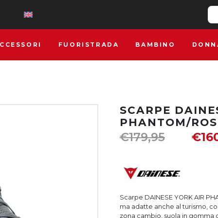
CCESSORI
FUORISTRADA
BAMBINO
DONN
SCARPE DAINE
PHANTOM/ROS
€
179,95
€
16
Scarpe DAINESE YORK AIR PHAN
ma adatte anche al turismo, co
zona cambio, suola in gomma con