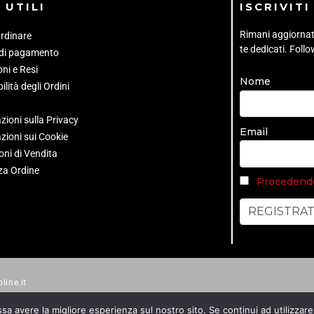
 UTILI
ISCRIVIT
Rimani aggiornato 
rdinare
te dedicati. Foll
 di pagamento
ni e Resi
Nome
ilità degli Ordini
zioni sulla Privacy
Email
zioni sui Cookie
oni di Vendita
za Ordine
Procedendo 
line.it
ssa avere la migliore esperienza sul nostro sito. Se continui ad utilizzar