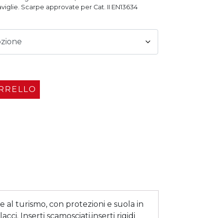
 caviglie. Scarpe approvate per Cat. II EN13634
ARRELLO
l turismo, con protezioni e suola in
. Inserti scamosciati,inserti rigidi