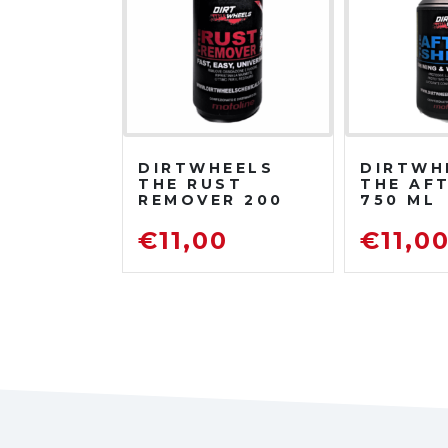
DIRTWHEELS
DIRTWH
THE RUST
THE AF
REMOVER 200
750 ML
ML
PROTET
DISOSSIDANTE
LUCIDA
€
11,00
€
11,0
RIMUOVI
RUGGINE