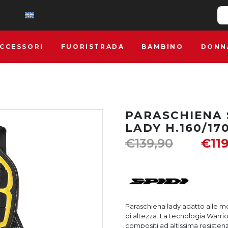
CCESSORI
FUORISTRADA
BAMBINO
DONN
PARASCHIENA 
LADY H.160/17
€
139,90
€
11
Paraschiena lady adatto alle m
di altezza. La tecnologia Warrio
compositi ad altissima resistenz