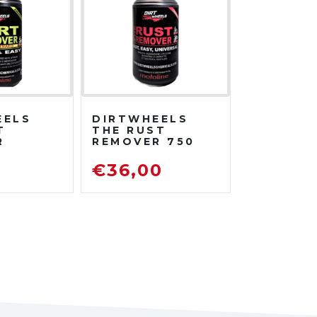
EELS
DIRTWHEELS
T
THE RUST
R
REMOVER 750
TRATO
ML
DISOSSIDANTE
0
€
36,00
ATORE
RIMUOVI
ENTE
RUGGINE
TO DA
TRADA