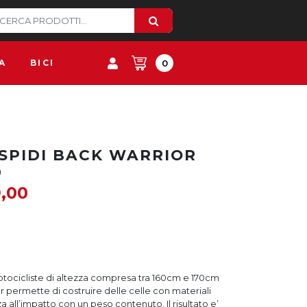
A
BICI
0
SPIDI BACK WARRIOR
0
9,00
otocicliste di altezza compresa tra 160cm e 170cm
r permette di costruire delle celle con materiali
a all’impatto con un peso contenuto. Il risultato e’