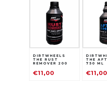
DIRTWHEELS
DIRTWH
THE RUST
THE AF
REMOVER 200
750 ML
ML
PROTET
DISOSSIDANTE
LUCIDA
€
11,00
€
11,0
RIMUOVI
RUGGINE