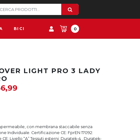
A
BICI
0
OVER LIGHT PRO 3 LADY
RO
6,99
impermeabile, con membrana staccabile senza
one Individuale. Certificazione CE: FprEN 17092:
 CE: Livello “A” Tessuti esterni: Duratek-4 , Duratek-