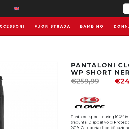
CCESSORI
FUORISTRADA
BAMBINO
DONN
PANTALONI CL
WP SHORT NE
€
259,99
€
24
Pantaloni sport-touring 100% 
trapunta. Dispositivo di Protezi
2019. Categoria di certificazione