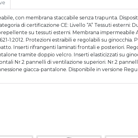
ive
bile, con membrana staccabile senza trapunta. Dispositi
tegoria di certificazione CE: Livello “A” Tessuti esterni: D
drorepellente su tessuti esterni. Membrana impermeabile
21-1:2012. Protezioni estraibili e regolabili su ginocchia. 
patto. Inserti rifrangenti laminati frontali e posteriori. 
lone tramite doppio velcro. Inserti elasticizzati su gin
ontali Nr.2 pannelli di ventilazione superiori. Nr.2 pannelli 
nnessione giacca-pantalone. Disponibile in versione Regul