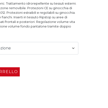
bric. Trattamento idrorepellente su tessuti esterni.
e removibile. Protezioni CE su ginocchia di
012. Protezioni estraibili e regolabili su ginocchia.
ianchi. Inserti in tessuto Ripstop su aree di
nati frontali e posteriori. Regolazione volume vita
azione volume fondo pantalone tramite doppio
ARRELLO