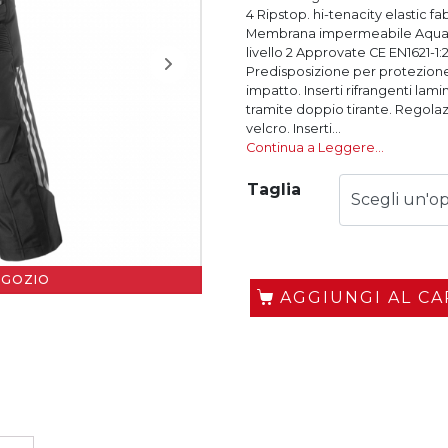
4 Ripstop. hi-tenacity elastic fa
Membrana impermeabile Aquazon
livello 2 Approvate CE EN1621-1:2
Predisposizione per protezione f
impatto. Inserti rifrangenti lami
tramite doppio tirante. Regol
velcro. Inserti...
Continua a Leggere…
Taglia
EGOZIO
AGGIUNGI AL C