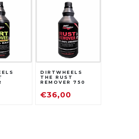
EELS
DIRTWHEELS
T
THE RUST
R
REMOVER 750
TRATO
ML
DISOSSIDANTE
0
€
36,00
ATORE
RIMUOVI
ENTE
RUGGINE
TO DA
TRADA