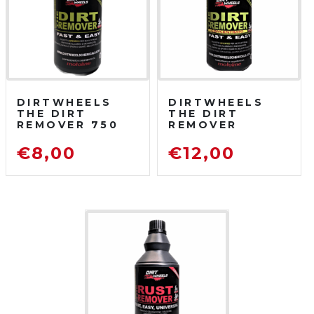
DIRTWHEELS
DIRTWHEELS
THE DIRT
THE DIRT
REMOVER 750
REMOVER
ML
CONCENTRATO
SGRASSATORE
750 ML
€
8,00
€
12,00
DETERGENTE
SGRASSATORE
PER MOTO DA
DETERGENTE
FUORISTRADA
PER MOTO DA
FUORISTRADA