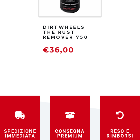
DIRTWHEELS
THE RUST
REMOVER 750
ML
DISOSSIDANTE
€
36,00
RIMUOVI
RUGGINE
SPEDIZIONE
CONSEGNA
RESO E
IMMEDIATA
PREMIUM
RIMBORSI