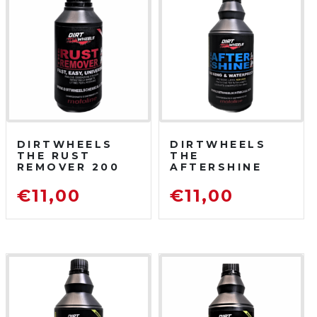
DIRTWHEELS
DIRTWHEELS
THE RUST
THE
REMOVER 200
AFTERSHINE
ML
750 ML
DISOSSIDANTE
PROTETTIVO
€
11,00
€
11,00
RIMUOVI
LUCIDANTE
RUGGINE