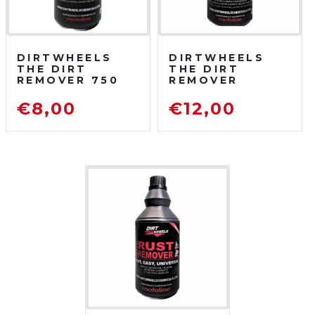
DIRTWHEELS
DIRTWHEELS
THE DIRT
THE DIRT
REMOVER 750
REMOVER
ML
CONCENTRATO
SGRASSATORE
750 ML
€
8,00
€
12,00
DETERGENTE
SGRASSATORE
PER MOTO DA
DETERGENTE
FUORISTRADA
PER MOTO DA
FUORISTRADA