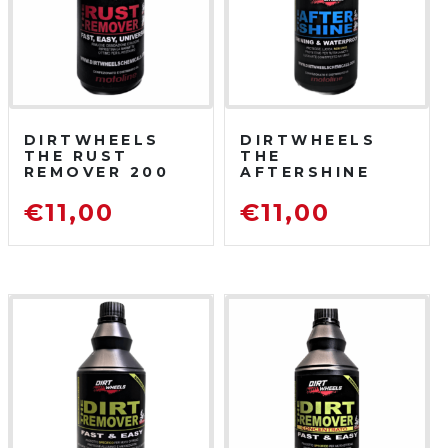
DIRTWHEELS
DIRTWHEELS
THE RUST
THE
REMOVER 200
AFTERSHINE
ML
750 ML
DISOSSIDANTE
PROTETTIVO
€
11,00
€
11,00
RIMUOVI
LUCIDANTE
RUGGINE