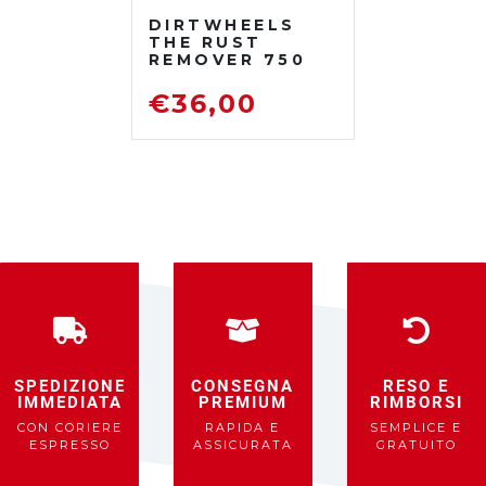
DIRTWHEELS
THE RUST
REMOVER 750
ML
DISOSSIDANTE
€
36,00
RIMUOVI
RUGGINE
SPEDIZIONE
CONSEGNA
RESO E
IMMEDIATA
PREMIUM
RIMBORSI
CON CORIERE
RAPIDA E
SEMPLICE E
ESPRESSO
ASSICURATA
GRATUITO