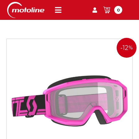
0
-12
%