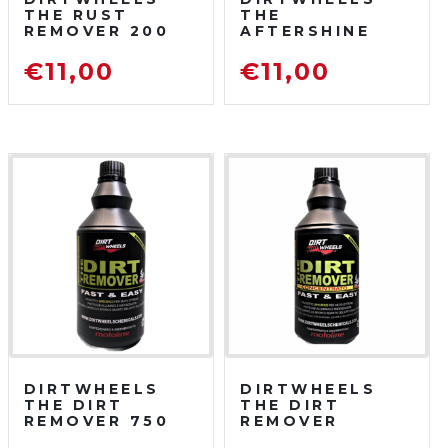
THE RUST
THE
REMOVER 200
AFTERSHINE
ML
750 ML
DISOSSIDANTE
PROTETTIVO
€
11,00
€
11,00
RIMUOVI
LUCIDANTE
RUGGINE
DIRTWHEELS
DIRTWHEELS
THE DIRT
THE DIRT
REMOVER 750
REMOVER
ML
CONCENTRATO