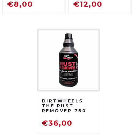
SGRASSATORE
750 ML
€
8,00
€
12,00
DETERGENTE
SGRASSATORE
PER MOTO DA
DETERGENTE
FUORISTRADA
PER MOTO DA
FUORISTRADA
DIRTWHEELS
THE RUST
REMOVER 750
ML
DISOSSIDANTE
€
36,00
RIMUOVI
RUGGINE