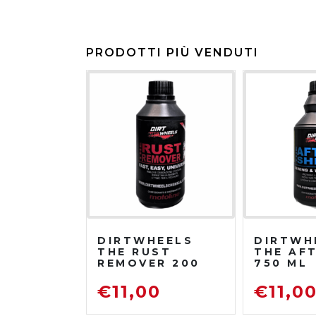
PRODOTTI PIÙ VENDUTI
DIRTWHEELS
DIRTWH
THE RUST
THE AF
REMOVER 200
750 ML
ML
PROTET
DISOSSIDANTE
LUCIDA
€
11,00
€
11,0
RIMUOVI
RUGGINE