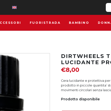
CCESSORI
FUORISTRADA
BAMBINO
DONN
DIRTWHEELS T
LUCIDANTE PR
€
8,00
Cera lucidante e protettiva per 
prodotto in piccole quantita’
movimenti circolari senza lasci
Prodotto disponibile