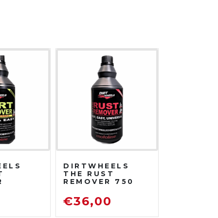
EELS
DIRTWHEELS
T
THE RUST
R
REMOVER 750
TRATO
ML
DISOSSIDANTE
0
€
36,00
ATORE
RIMUOVI
ENTE
RUGGINE