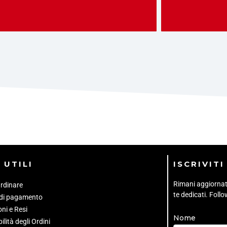
 UTILI
ISCRIVIT
Rimani aggiornato 
rdinare
te dedicati. Foll
 di pagamento
ni e Resi
Nome
ilità degli Ordini