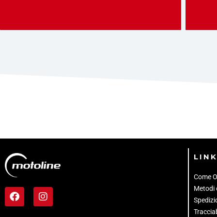
LINK
Come O
Metodi
Spedizio
Tracciab