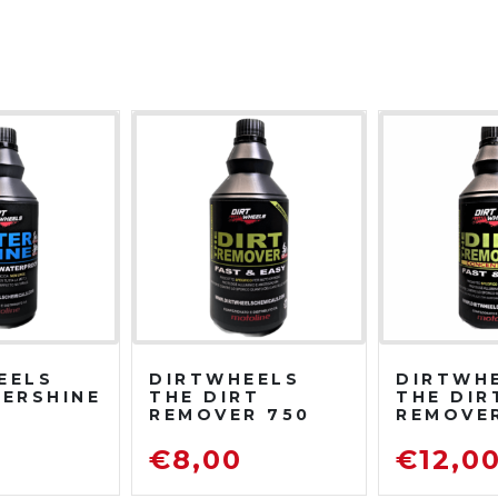
EELS
DIRTWHEELS
DIRTWH
TERSHINE
THE DIRT
THE DIR
REMOVER 750
REMOVE
TIVO
ML
CONCEN
NTE
SGRASSATORE
750 ML
0
€
8,00
€
12,0
DETERGENTE
SGRASS
PER MOTO DA
DETERG