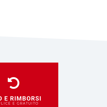
TO DA
TRADA
O E RIMBORSI
LICE E GRATUITO