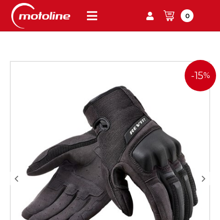
0
-15
%