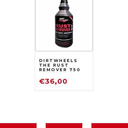
DIRTWHEELS
THE RUST
REMOVER 750
ML
DISOSSIDANTE
€
36,00
RIMUOVI
RUGGINE