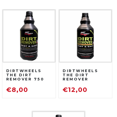
DIRTWHEELS
DIRTWHEELS
THE DIRT
THE DIRT
REMOVER 750
REMOVER
ML
CONCENTRATO
SGRASSATORE
750 ML
€
8,00
€
12,00
DETERGENTE
SGRASSATORE
PER MOTO DA
DETERGENTE
FUORISTRADA
PER MOTO DA
FUORISTRADA