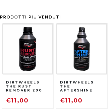
PRODOTTI PIÙ VENDUTI
DIRTWHEELS
DIRTWHEELS
THE RUST
THE
REMOVER 200
AFTERSHINE
ML
750 ML
DISOSSIDANTE
PROTETTIVO
€
11,00
€
11,00
RIMUOVI
LUCIDANTE
RUGGINE