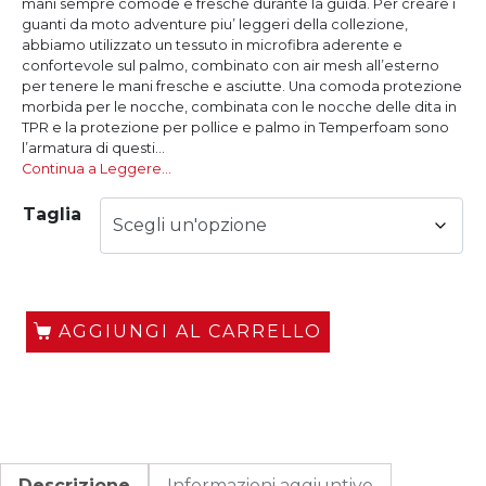
mani sempre comode e fresche durante la guida. Per creare i
guanti da moto adventure piu’ leggeri della collezione,
abbiamo utilizzato un tessuto in microfibra aderente e
confortevole sul palmo, combinato con air mesh all’esterno
per tenere le mani fresche e asciutte. Una comoda protezione
morbida per le nocche, combinata con le nocche delle dita in
TPR e la protezione per pollice e palmo in Temperfoam sono
l’armatura di questi...
Continua a Leggere…
Taglia
AGGIUNGI AL CARRELLO
Descrizione
Informazioni aggiuntive