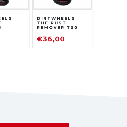
EELS
DIRTWHEELS
T
THE RUST
R
REMOVER 750
TRATO
ML
DISOSSIDANTE
0
€
36,00
ATORE
RIMUOVI
ENTE
RUGGINE
TO DA
TRADA