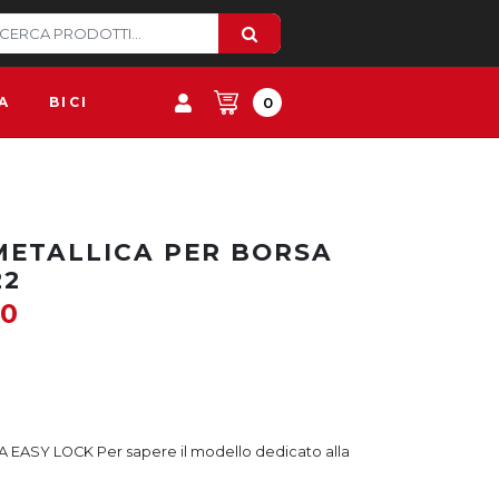
A
BICI
0
 METALLICA PER BORSA
22
00
EASY LOCK Per sapere il modello dedicato alla