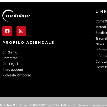
LINK
Come O
Metodi
Spedizio
Tracciab
PROFILO AZIENDALE
News
Informa
Chi Siamo
Informa
Contattaci
Condizi
Dati Legali
Sicurez
Il mio account
Richiesta Rimborso
Motoline S.r.l. P.Iva 07105440015 © 2024. Tutti i diritti Riservati | www.moto