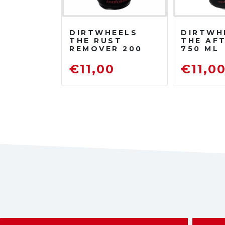
DIRTWHEELS
DIRTWH
THE RUST
THE AF
REMOVER 200
750 ML
ML
PROTET
DISOSSIDANTE
LUCIDA
€
11,00
€
11,0
RIMUOVI
RUGGINE