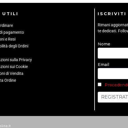
 UTILI
ISCRIVIT
Rimani aggiornato 
rdinare
te dedicati. Foll
 di pagamento
ni e Resi
Nome
ilità degli Ordini
zioni sulla Privacy
Email
zioni sui Cookie
oni di Vendita
za Ordine
Procedendo 
line.it