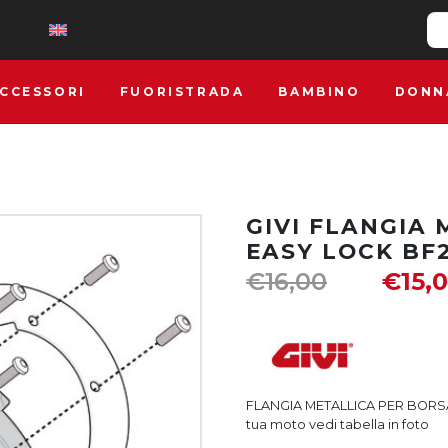
CCESSORI
FUORISTRADA
BAMBINO
DONN
GIVI FLANGIA
EASY LOCK BF
€
16,00
€
15,
FLANGIA METALLICA PER BORSA 
tua moto vedi tabella in foto