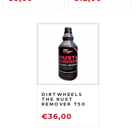
DETERGENTE
SGRASSATORE
PER MOTO DA
DETERGENTE
FUORISTRADA
PER MOTO DA
FUORISTRADA
DIRTWHEELS
THE RUST
REMOVER 750
ML
DISOSSIDANTE
€
36,00
RIMUOVI
RUGGINE