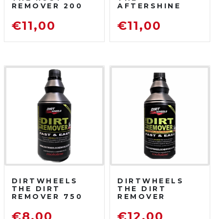
REMOVER 200
AFTERSHINE
ML
750 ML
DISOSSIDANTE
PROTETTIVO
€
11,00
€
11,00
RIMUOVI
LUCIDANTE
RUGGINE
DIRTWHEELS
DIRTWHEELS
THE DIRT
THE DIRT
REMOVER 750
REMOVER
ML
CONCENTRATO
SGRASSATORE
750 ML
€
8,00
€
12,00