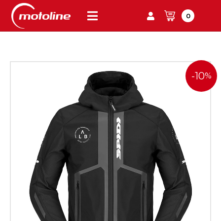
0
-10
%