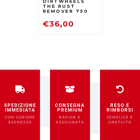
DIRTWHEELS
THE RUST
REMOVER 750
ML
DISOSSIDANTE
€
36,00
RIMUOVI
RUGGINE
SPEDIZIONE
CONSEGNA
RESO E
IMMEDIATA
PREMIUM
RIMBORSI
CON CORIERE
RAPIDA E
SEMPLICE E
ESPRESSO
ASSICURATA
GRATUITO