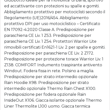
Giubbotto ideale per la movibilita’ urbana, sportivo
ed accattivante con protezioni su spalle e gomiti.
Abbigliamento protettivo per motociclisti secondo il
Regolamento (UE)2016/454. Abbigliamento
protettivo DPI per uso motociclistico – Certificato
EN 17092-4:2020 Classe A. Predisposizione per
paraschiena CE Liv. 1 Z53. Predisposizione per
paraschiena CE Liv. 1 Z54. Protettori Warrior Lite
rimovibili certificati En1621-1 Liv. 2 per spalle e gomiti.
Predisposizione per paraschiena CE Liv. 2 Z172.
Predisposizione per protezione torace Warrior Liv. 1
Z138. COMFORT Indumento traspirante antivento
Windout. Fodera fissa in rete. Polsino a maglia.
Predisposizione per strato intermedio opzionale
Rain Hoodie X98. Predisposizione per strato
intermedio opzionale Thermo Rain Chest X100.
Predisposizione per fodera opzionale Rain
InsideOut X106. Giacca isolante opzionale Thermo
Liner Thermolite L100 uomo. Giacca termica