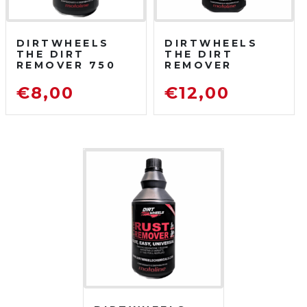
DIRTWHEELS
DIRTWHEELS
THE DIRT
THE DIRT
REMOVER 750
REMOVER
ML
CONCENTRATO
SGRASSATORE
750 ML
€
8,00
€
12,00
DETERGENTE
SGRASSATORE
PER MOTO DA
DETERGENTE
FUORISTRADA
PER MOTO DA
FUORISTRADA