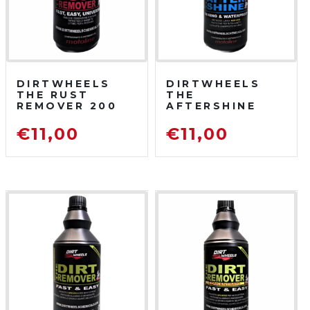
DIRTWHEELS
DIRTWHEELS
THE RUST
THE
REMOVER 200
AFTERSHINE
ML
750 ML
DISOSSIDANTE
PROTETTIVO
€
11,00
€
11,00
RIMUOVI
LUCIDANTE
RUGGINE