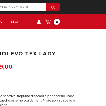
A
BICI
0
IDI EVO TEX LADY
9,00
io sportivo, trapunta staccabile per poterlo usare
 e tasche esterne scaldamani. Protezioni su spalle e
hiena.