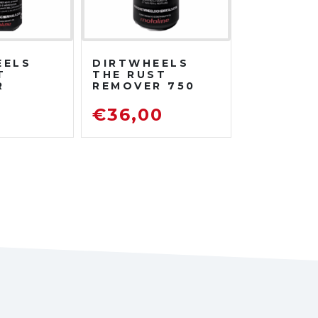
EELS
DIRTWHEELS
T
THE RUST
R
REMOVER 750
TRATO
ML
DISOSSIDANTE
0
€
36,00
ATORE
RIMUOVI
ENTE
RUGGINE
TO DA
TRADA