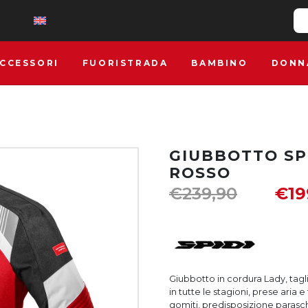
CCESSORI
FUORISTRADA
BAMBINO
DONN
GIUBBOTTO SP
ROSSO
€
239,90
€
19
Giubbotto in cordura Lady, tagl
in tutte le stagioni, prese aria
gomiti, predisposizione parasc