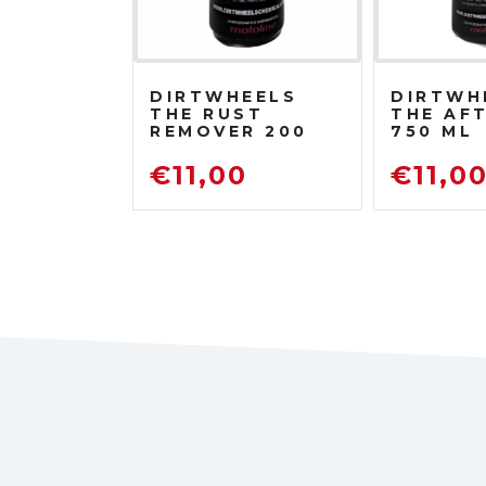
DIRTWHEELS
DIRTWH
THE RUST
THE AF
REMOVER 200
750 ML
ML
PROTET
DISOSSIDANTE
LUCIDA
€
11,00
€
11,0
RIMUOVI
RUGGINE