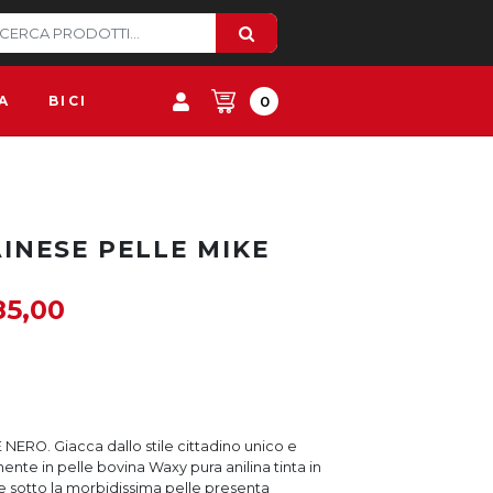
A
BICI
0
INESE PELLE MIKE
85,00
ERO. Giacca dallo stile cittadino unico e
ente in pelle bovina Waxy pura anilina tinta in
e sotto la morbidissima pelle presenta