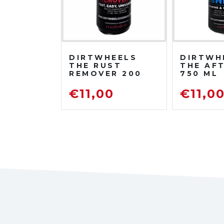
DIRTWHEELS
DIRTWH
THE RUST
THE AF
REMOVER 200
750 ML
ML
PROTET
DISOSSIDANTE
LUCIDA
€
11,00
€
11,0
RIMUOVI
RUGGINE