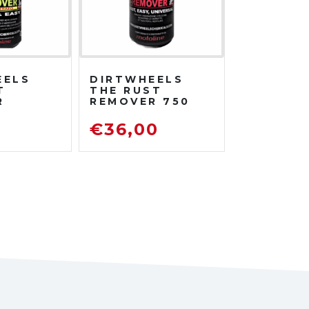
EELS
DIRTWHEELS
T
THE RUST
R
REMOVER 750
TRATO
ML
DISOSSIDANTE
0
€
36,00
ATORE
RIMUOVI
ENTE
RUGGINE
TO DA
TRADA