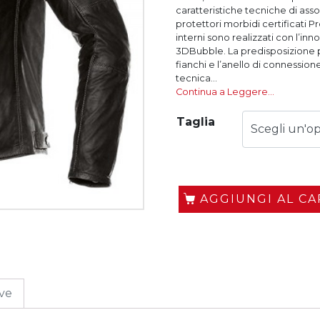
caratteristiche tecniche di assol
protettori morbidi certificati P
interni sono realizzati con l’in
3DBubble. La predisposizione pe
fianchi e l’anello di connessio
tecnica...
Continua a Leggere…
Taglia
AGGIUNGI AL C
ive