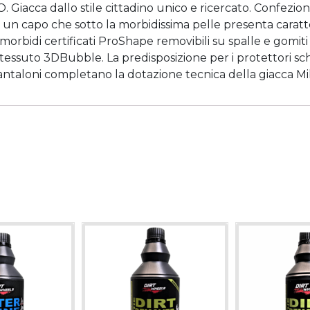
acca dallo stile cittadino unico e ricercato. Confezio
e’ un capo che sotto la morbidissima pelle presenta caratt
i morbidi certificati ProShape removibili su spalle e gomiti
tessuto 3DBubble. La predisposizione per i protettori sch
 pantaloni completano la dotazione tecnica della giacca Mi