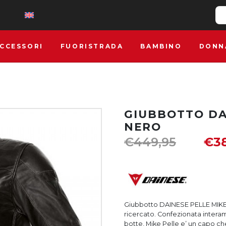
CCESSORI
FUORISTRADA
BAMBINO
DONN
GIUBBOTTO DA
NERO
€
449,95
€
3
Giubbotto DAINESE PELLE MIKE N
ricercato. Confezionata interam
botte, Mike Pelle e’ un capo ch