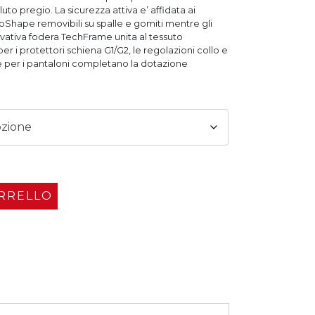
uto pregio. La sicurezza attiva e’ affidata ai
roShape removibili su spalle e gomiti mentre gli
novativa fodera TechFrame unita al tessuto
r i protettori schiena G1/G2, le regolazioni collo e
ne per i pantaloni completano la dotazione
ARRELLO