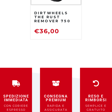
DIRTWHEELS
THE RUST
REMOVER 750
ML
DISOSSIDANTE
€
36,00
RIMUOVI
RUGGINE
SPEDIZIONE
CONSEGNA
RESO E
IMMEDIATA
PREMIUM
RIMBORSI
CON CORIERE
RAPIDA E
SEMPLICE E
ESPRESSO
ASSICURATA
GRATUITO