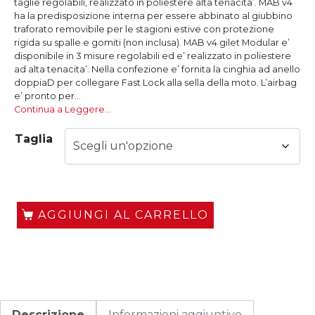
taglie regolabili, realizzato in poliestere alta tenacita’. MAB v4
ha la predisposizione interna per essere abbinato al giubbino
traforato removibile per le stagioni estive con protezione
rigida su spalle e gomiti (non inclusa). MAB v4 gilet Modular e’
disponibile in 3 misure regolabili ed e’ realizzato in poliestere
ad alta tenacita’. Nella confezione e’ fornita la cinghia ad anello
doppiaD per collegare Fast Lock alla sella della moto. L’airbag
e’ pronto per...
Continua a Leggere…
Taglia
AGGIUNGI AL CARRELLO
Descrizione
Informazioni aggiuntive