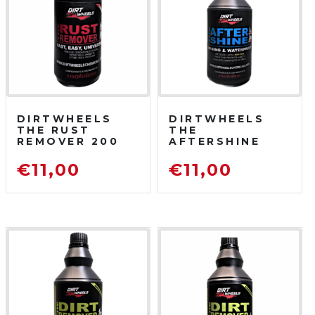
DIRTWHEELS
DIRTWHEELS
THE RUST
THE
REMOVER 200
AFTERSHINE
ML
750 ML
DISOSSIDANTE
PROTETTIVO
€
11,00
€
11,00
RIMUOVI
LUCIDANTE
RUGGINE