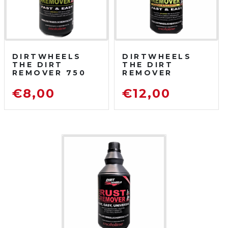
DIRTWHEELS
DIRTWHEELS
THE DIRT
THE DIRT
REMOVER 750
REMOVER
ML
CONCENTRATO
SGRASSATORE
750 ML
€
8,00
€
12,00
DETERGENTE
SGRASSATORE
PER MOTO DA
DETERGENTE
FUORISTRADA
PER MOTO DA
FUORISTRADA