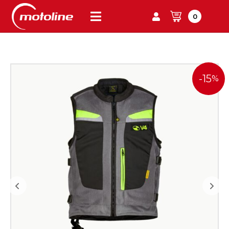
0
-15
%