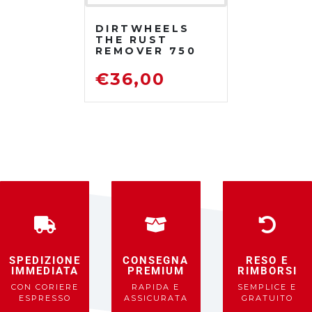
DIRTWHEELS
THE RUST
REMOVER 750
ML
DISOSSIDANTE
€
36,00
RIMUOVI
RUGGINE
SPEDIZIONE
CONSEGNA
RESO E
IMMEDIATA
PREMIUM
RIMBORSI
CON CORIERE
RAPIDA E
SEMPLICE E
ESPRESSO
ASSICURATA
GRATUITO