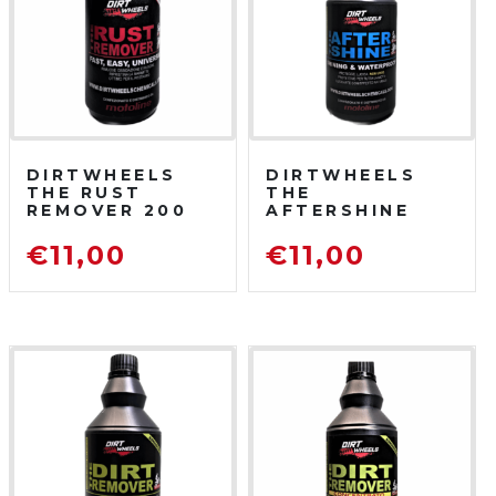
DIRTWHEELS
DIRTWHEELS
THE RUST
THE
REMOVER 200
AFTERSHINE
ML
750 ML
DISOSSIDANTE
PROTETTIVO
€
11,00
€
11,00
RIMUOVI
LUCIDANTE
RUGGINE