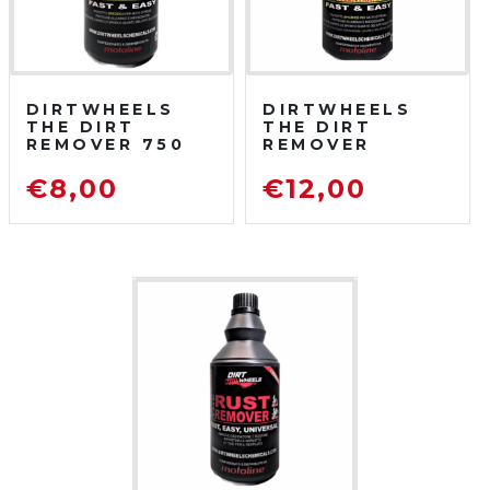
DIRTWHEELS
DIRTWHEELS
THE DIRT
THE DIRT
REMOVER 750
REMOVER
ML
CONCENTRATO
SGRASSATORE
750 ML
€
8,00
€
12,00
DETERGENTE
SGRASSATORE
PER MOTO DA
DETERGENTE
FUORISTRADA
PER MOTO DA
FUORISTRADA