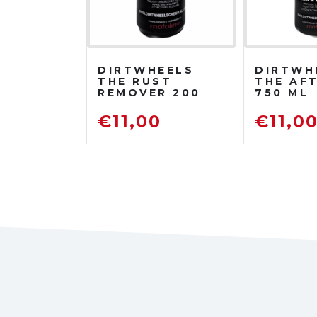
DIRTWHEELS
DIRTWH
THE RUST
THE AF
REMOVER 200
750 ML
ML
PROTET
DISOSSIDANTE
LUCIDA
€
11,00
€
11,0
RIMUOVI
RUGGINE