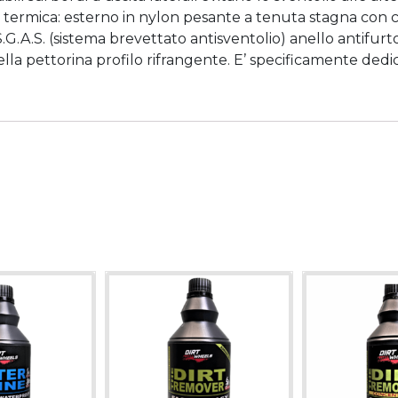
e termica: esterno in nylon pesante a tenuta stagna con
.A.S. (sistema brevettato antisventolio) anello antifurto
nella pettorina profilo rifrangente. E’ specificamente ded