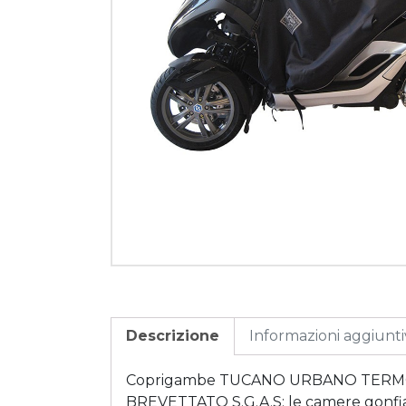
Descrizione
Informazioni aggiunt
Coprigambe TUCANO URBANO TERMOSC
BREVETTATO S.G.A.S: le camere gonfiabili 