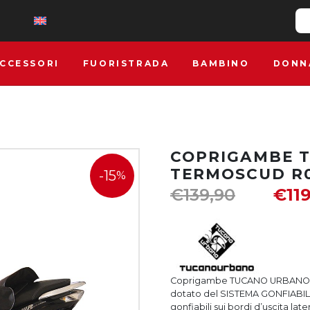
CCESSORI
FUORISTRADA
BAMBINO
DONN
COPRIGAMBE 
TERMOSCUD R
-15
%
€
139,90
€
11
Coprigambe TUCANO URBANO T
dotato del SISTEMA GONFIABI
gonfiabili sui bordi d’uscita later