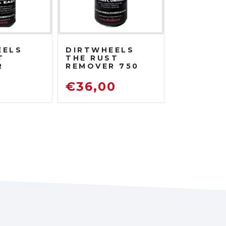
EELS
DIRTWHEELS
T
THE RUST
R
REMOVER 750
TRATO
ML
DISOSSIDANTE
0
€
36,00
ATORE
RIMUOVI
ENTE
RUGGINE
TO DA
TRADA