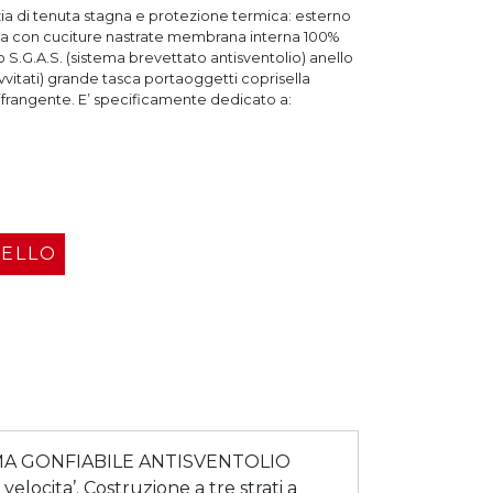
nzia di tenuta stagna e protezione termica: esterno
na con cuciture nastrate membrana interna 100%
S.G.A.S. (sistema brevettato antisventolio) anello
avvitati) grande tasca portaoggetti coprisella
 rifrangente. E’ specificamente dedicato a:
RELLO
EMA GONFIABILE ANTISVENTOLIO
velocita’. Costruzione a tre strati a