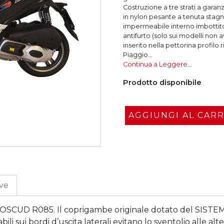
Costruzione a tre strati a gara
in nylon pesante a tenuta stag
impermeabile interno imbottito 
antifurto (solo sui modelli non 
inserito nella pettorina profilo
Piaggio...
Continua a Leggere…
Prodotto disponibile
AGGIUNGI AL CAR
ive
UD R085. Il coprigambe originale dotato del SIST
sui bordi d’uscita laterali evitano lo sventolio alle alte 