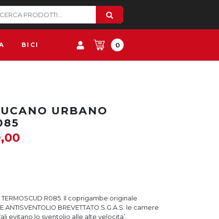
A
BICI
0
TUCANO URBANO
085
9,00
ERMOSCUD R085. Il coprigambe originale
LE ANTISVENTOLIO BREVETTATO S.G.A.S: le camere
ali evitano lo sventolio alle alte velocita’.