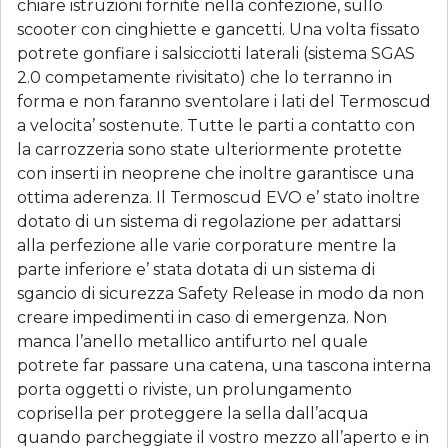
chiare istruzioni fornite nella confezione, sullo
scooter con cinghiette e gancetti. Una volta fissato
potrete gonfiare i salsicciotti laterali (sistema SGAS
2.0 competamente rivisitato) che lo terranno in
forma e non faranno sventolare i lati del Termoscud
a velocita’ sostenute. Tutte le parti a contatto con
la carrozzeria sono state ulteriormente protette
con inserti in neoprene che inoltre garantisce una
ottima aderenza. Il Termoscud EVO e’ stato inoltre
dotato di un sistema di regolazione per adattarsi
alla perfezione alle varie corporature mentre la
parte inferiore e’ stata dotata di un sistema di
sgancio di sicurezza Safety Release in modo da non
creare impedimenti in caso di emergenza. Non
manca l’anello metallico antifurto nel quale
potrete far passare una catena, una tascona interna
porta oggetti o riviste, un prolungamento
coprisella per proteggere la sella dall’acqua
quando parcheggiate il vostro mezzo all’aperto e in