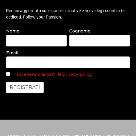
Rimani aggiornato sulle nostre iniziative e ricevi degli sconti a te
dedicati. Follow your Passion.
Nome
Cognome
Email
Procedendo accetti la privacy policy
Motoline S.r.l. P.Iva 07105440015 © 2024. Tutti i diritti Riservati | www.motoline.it