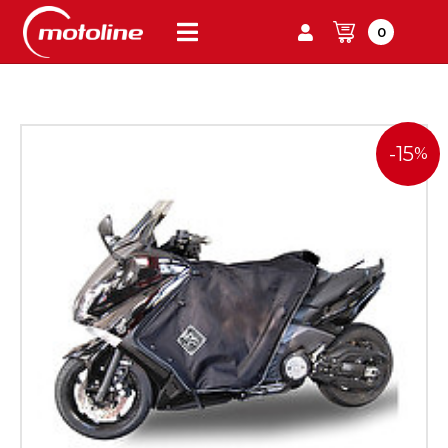
0
-15
%