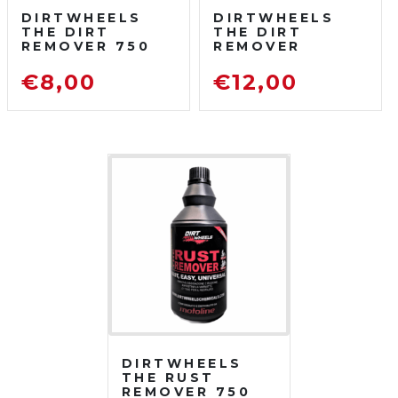
DIRTWHEELS
DIRTWHEELS
THE DIRT
THE DIRT
REMOVER 750
REMOVER
ML
CONCENTRATO
SGRASSATORE
750 ML
€
8,00
€
12,00
DETERGENTE
SGRASSATORE
PER MOTO DA
DETERGENTE
FUORISTRADA
PER MOTO DA
FUORISTRADA
DIRTWHEELS
THE RUST
REMOVER 750