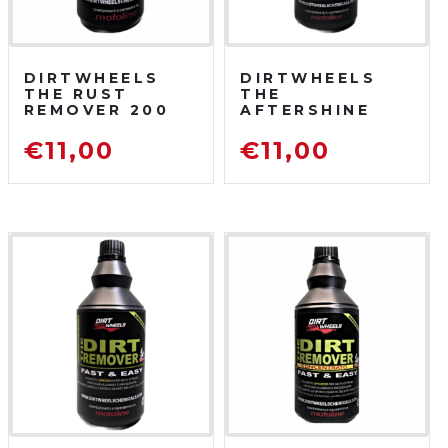
DIRTWHEELS
DIRTWHEELS
THE RUST
THE
REMOVER 200
AFTERSHINE
ML
750 ML
DISOSSIDANTE
PROTETTIVO
€
11,00
€
11,00
RIMUOVI
LUCIDANTE
RUGGINE