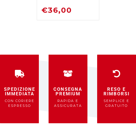
ML
DISOSSIDANTE
€
36,00
RIMUOVI
RUGGINE
SPEDIZIONE
CONSEGNA
RESO E
IMMEDIATA
PREMIUM
RIMBORSI
CON CORIERE
RAPIDA E
SEMPLICE E
ESPRESSO
ASSICURATA
GRATUITO