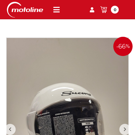
0
-66
%