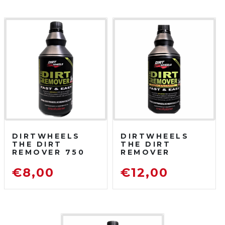
DIRTWHEELS
DIRTWHEELS
THE DIRT
THE DIRT
REMOVER 750
REMOVER
ML
CONCENTRATO
SGRASSATORE
750 ML
€
8,00
€
12,00
DETERGENTE
SGRASSATORE
PER MOTO DA
DETERGENTE
FUORISTRADA
PER MOTO DA
FUORISTRADA