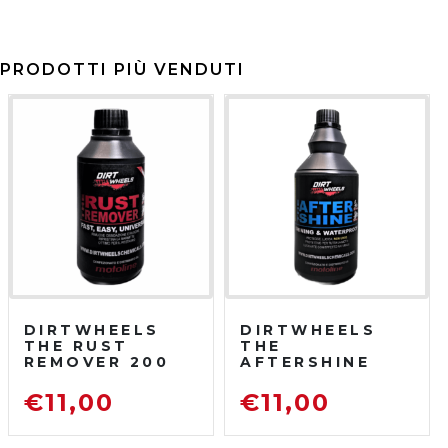
PRODOTTI PIÙ VENDUTI
DIRTWHEELS
DIRTWHEELS
THE RUST
THE
REMOVER 200
AFTERSHINE
ML
750 ML
DISOSSIDANTE
PROTETTIVO
€
11,00
€
11,00
RIMUOVI
LUCIDANTE
RUGGINE