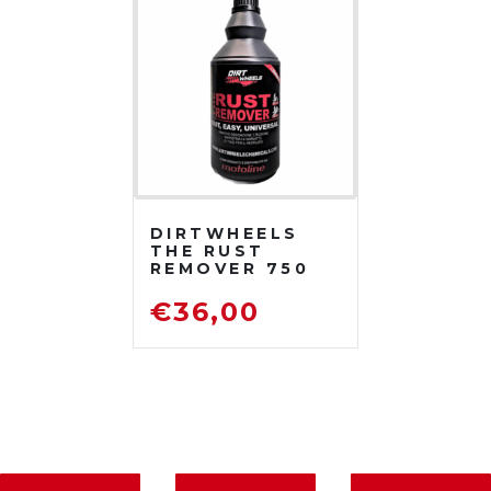
DIRTWHEELS
THE RUST
REMOVER 750
ML
DISOSSIDANTE
€
36,00
RIMUOVI
RUGGINE