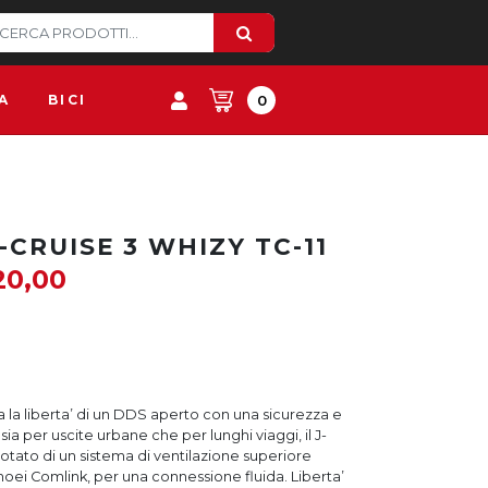
A
BICI
0
-CRUISE 3 WHIZY TC-11
20,00
a la liberta’ di un DDS aperto con una sicurezza e
sia per uscite urbane che per lunghi viaggi, il J-
dotato di un sistema di ventilazione superiore
hoei Comlink, per una connessione fluida. Liberta’