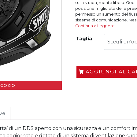
sulla strada, mente libera. Goditi
posizione migliorata delle prese
permesso un aumento del flusso 
sistema di comunicazione. Ness
Continua a Leggere…
Taglia
AGGIUNGI AL C
EGOZIO
ive
erta’ di un DDS aperto con una sicurezza e un comfort imb
stato aggiornato e dotato di un sistema di ventilazione sup