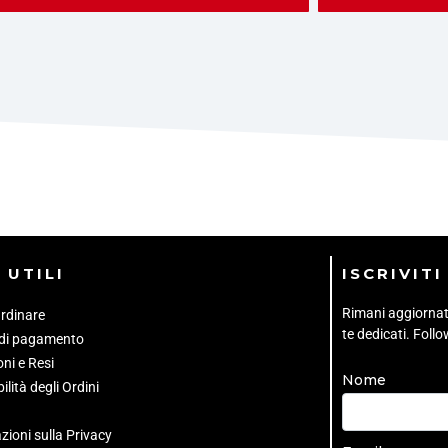
 UTILI
ISCRIVIT
Rimani aggiornato 
rdinare
te dedicati. Foll
 di pagamento
ni e Resi
Nome
ilità degli Ordini
zioni sulla Privacy