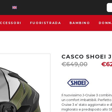
CCESSORI
FUORISTRADA
BAMBINO
DONN
CASCO SHOEI J
€
649,00
€
6
Il nuovissimo J-Cruise 3 combin
un comfort imbattibili. Perfetto 
Cruise 3 e’ stato aggiornato e 
migliorato e predisposto allo S