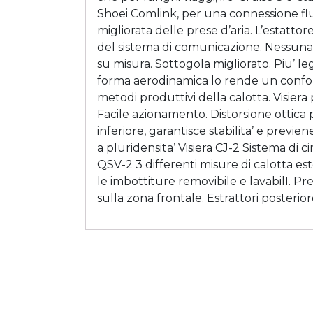
Shoei Comlink, per una connessione fluida
migliorata delle prese d’aria. L’estatt
del sistema di comunicazione. Nessuna d
su misura. Sottogola migliorato. Piu’ le
forma aerodinamica lo rende un confort
metodi produttivi della calotta. Visiera
Facile azionamento. Distorsione ottica p
inferiore, garantisce stabilita’ e previe
a pluridensita’ Visiera CJ-2 Sistema di 
QSV-2 3 differenti misure di calotta est
le imbottiture removibile e lavabilI. Pr
sulla zona frontale. Estrattori posterio