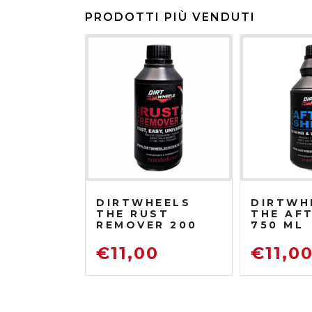
PRODOTTI PIÙ VENDUTI
DIRTWHEELS
DIRTWH
THE RUST
THE AF
REMOVER 200
750 ML
ML
PROTET
DISOSSIDANTE
LUCIDA
€
11,00
€
11,0
RIMUOVI
RUGGINE