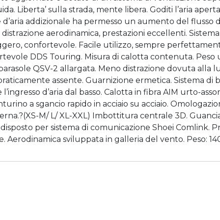
. Liberta’ sulla strada, mente libera. Goditi l’aria aperta
ore d’aria addizionale ha permesso un aumento del flusso d
istrazione aerodinamica, prestazioni eccellenti. Sistema 
ggero, confortevole. Facile utilizzo, sempre perfettamente
evole DDS Touring. Misura di calotta contenuta. Peso ult
 parasole QSV-2 allargata. Meno distrazione dovuta alla lu
raticamente assente. Guarnizione ermetica. Sistema di bloc
ne l’ingresso d’aria dal basso. Calotta in fibra AIM urto-a
cinturino a sgancio rapido in acciaio su acciaio. Omologazi
erna.?(XS-M/ L/ XL-XXL) Imbottitura centrale 3D. Guanciali
edisposto per sistema di comunicazione Shoei Comlink. Pres
re. Aerodinamica sviluppata in galleria del vento. Peso: 14