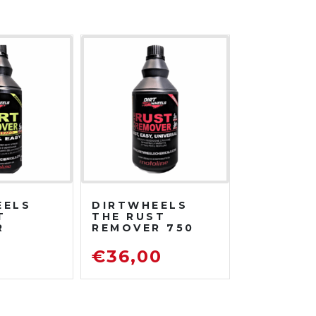
EELS
DIRTWHEELS
T
THE RUST
R
REMOVER 750
TRATO
ML
DISOSSIDANTE
0
€
36,00
ATORE
RIMUOVI
ENTE
RUGGINE
TO DA
TRADA