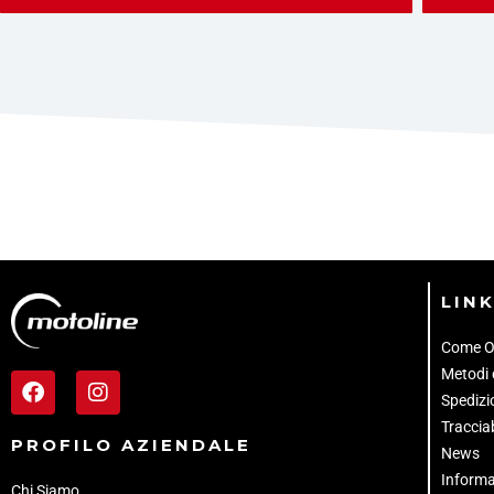
LINK
Come O
Metodi
Spedizio
Tracciab
PROFILO AZIENDALE
News
Informa
Chi Siamo