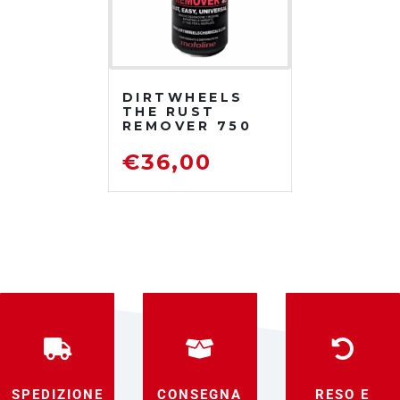
DIRTWHEELS
THE RUST
REMOVER 750
ML
DISOSSIDANTE
€
36,00
RIMUOVI
RUGGINE
SPEDIZIONE
CONSEGNA
RESO E