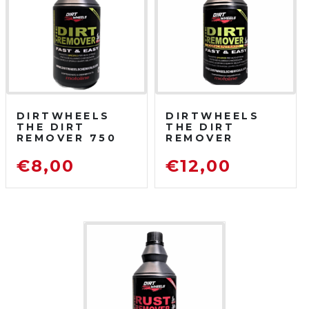
DIRTWHEELS
DIRTWHEELS
THE DIRT
THE DIRT
REMOVER 750
REMOVER
ML
CONCENTRATO
SGRASSATORE
750 ML
€
8,00
€
12,00
DETERGENTE
SGRASSATORE
PER MOTO DA
DETERGENTE
FUORISTRADA
PER MOTO DA
FUORISTRADA