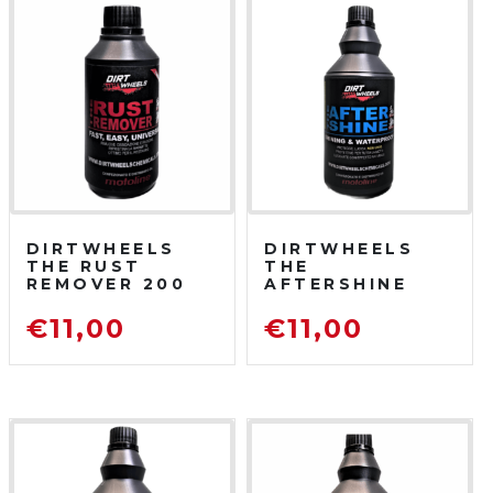
DIRTWHEELS
DIRTWHEELS
THE RUST
THE
REMOVER 200
AFTERSHINE
ML
750 ML
DISOSSIDANTE
PROTETTIVO
€
11,00
€
11,00
RIMUOVI
LUCIDANTE
RUGGINE