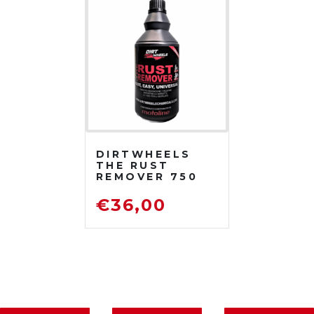
DIRTWHEELS
THE RUST
REMOVER 750
ML
DISOSSIDANTE
€
36,00
RIMUOVI
RUGGINE