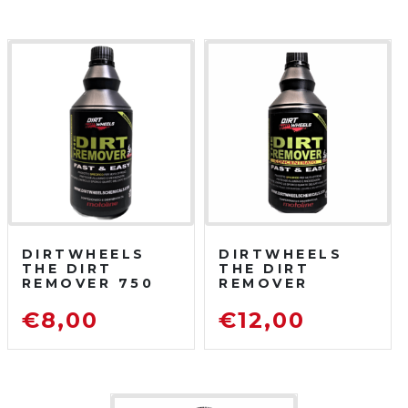
DIRTWHEELS
DIRTWHEELS
THE DIRT
THE DIRT
REMOVER 750
REMOVER
ML
CONCENTRATO
SGRASSATORE
750 ML
€
8,00
€
12,00
DETERGENTE
SGRASSATORE
PER MOTO DA
DETERGENTE
FUORISTRADA
PER MOTO DA
FUORISTRADA