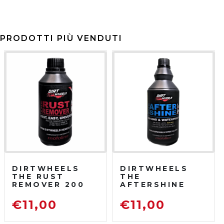
PRODOTTI PIÙ VENDUTI
DIRTWHEELS
DIRTWHEELS
THE RUST
THE
REMOVER 200
AFTERSHINE
ML
750 ML
DISOSSIDANTE
PROTETTIVO
€
11,00
€
11,00
RIMUOVI
LUCIDANTE
RUGGINE