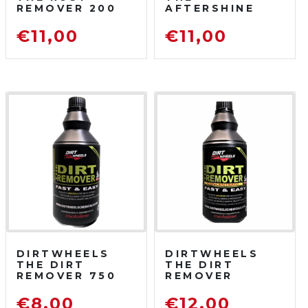
REMOVER 200
AFTERSHINE
ML
750 ML
DISOSSIDANTE
PROTETTIVO
€
11,00
€
11,00
RIMUOVI
LUCIDANTE
RUGGINE
DIRTWHEELS
DIRTWHEELS
THE DIRT
THE DIRT
REMOVER 750
REMOVER
ML
CONCENTRATO
SGRASSATORE
750 ML
€
8,00
€
12,00