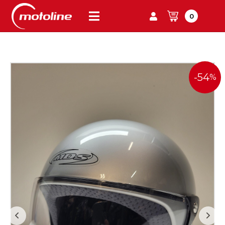
0
-54
%