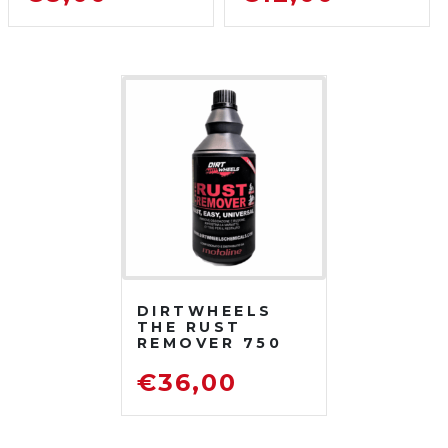
DETERGENTE
SGRASSATORE
PER MOTO DA
DETERGENTE
FUORISTRADA
PER MOTO DA
FUORISTRADA
DIRTWHEELS
THE RUST
REMOVER 750
ML
DISOSSIDANTE
€
36,00
RIMUOVI
RUGGINE