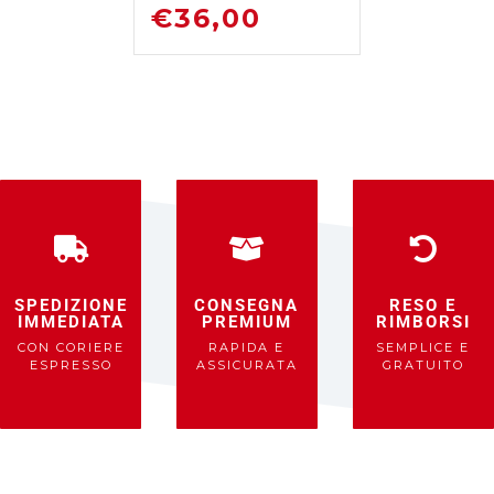
DISOSSIDANTE
€
36,00
RIMUOVI
RUGGINE
SPEDIZIONE
CONSEGNA
RESO E
IMMEDIATA
PREMIUM
RIMBORSI
CON CORIERE
RAPIDA E
SEMPLICE E
ESPRESSO
ASSICURATA
GRATUITO