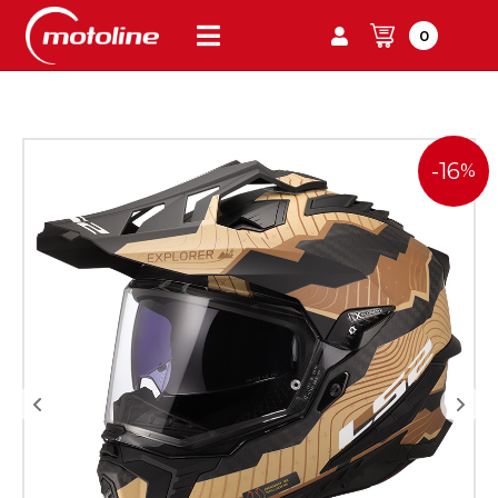
0
-16
%