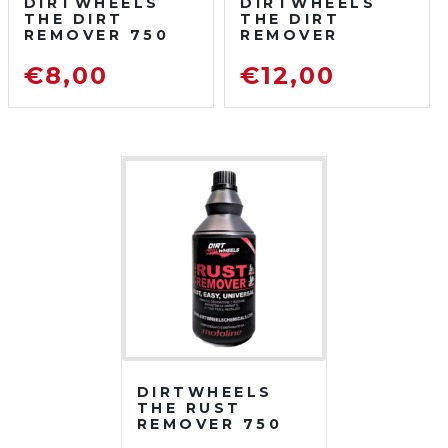
DIRTWHEELS
DIRTWHEELS
THE DIRT
THE DIRT
REMOVER 750
REMOVER
ML
CONCENTRATO
SGRASSATORE
750 ML
€
8,00
€
12,00
DETERGENTE
SGRASSATORE
PER MOTO DA
DETERGENTE
FUORISTRADA
PER MOTO DA
FUORISTRADA
DIRTWHEELS
THE RUST
REMOVER 750
ML