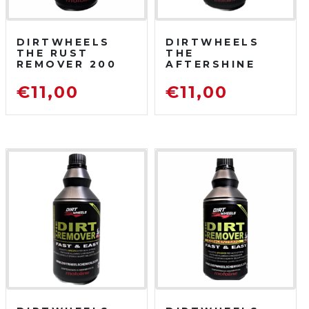
DIRTWHEELS
DIRTWHEELS
THE RUST
THE
REMOVER 200
AFTERSHINE
ML
750 ML
DISOSSIDANTE
PROTETTIVO
€
11,00
€
11,00
RIMUOVI
LUCIDANTE
RUGGINE