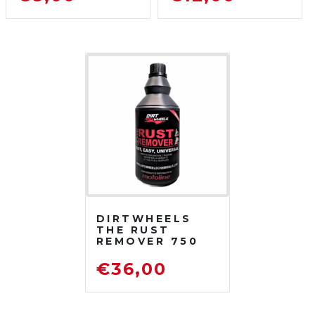
DETERGENTE
SGRASSATORE
PER MOTO DA
DETERGENTE
FUORISTRADA
PER MOTO DA
FUORISTRADA
DIRTWHEELS
THE RUST
REMOVER 750
ML
DISOSSIDANTE
€
36,00
RIMUOVI
RUGGINE