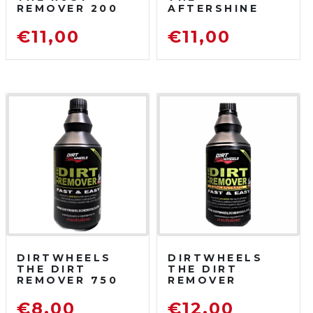
REMOVER 200
AFTERSHINE
ML
750 ML
DISOSSIDANTE
PROTETTIVO
€
11,00
€
11,00
RIMUOVI
LUCIDANTE
RUGGINE
DIRTWHEELS
DIRTWHEELS
THE DIRT
THE DIRT
REMOVER 750
REMOVER
ML
CONCENTRATO
SGRASSATORE
750 ML
€
8,00
€
12,00