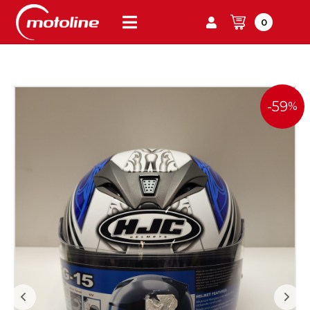
0
-59
%