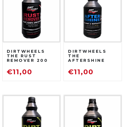
DIRTWHEELS
DIRTWHEELS
THE RUST
THE
REMOVER 200
AFTERSHINE
ML
750 ML
DISOSSIDANTE
PROTETTIVO
€
11,00
€
11,00
RIMUOVI
LUCIDANTE
RUGGINE