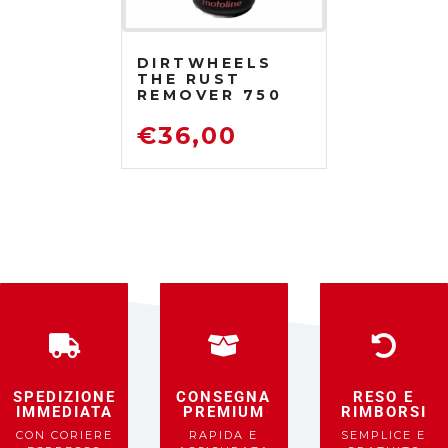
DIRTWHEELS
THE RUST
REMOVER 750
ML
DISOSSIDANTE
€
36,00
RIMUOVI
RUGGINE
SPEDIZIONE
CONSEGNA
RESO E
IMMEDIATA
PREMIUM
RIMBORSI
CON CORIERE
RAPIDA E
SEMPLICE E