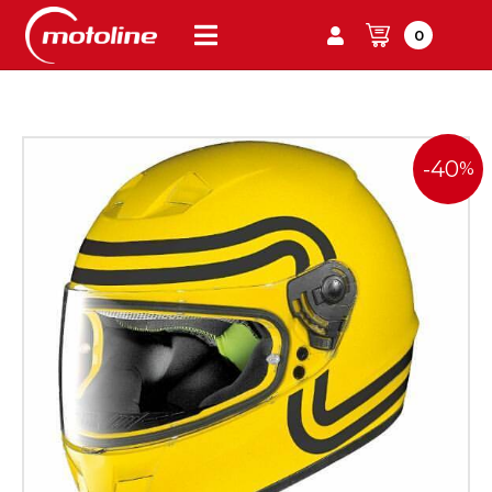
0
-40
%