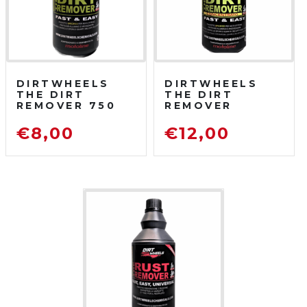
DIRTWHEELS
DIRTWHEELS
THE DIRT
THE DIRT
REMOVER 750
REMOVER
ML
CONCENTRATO
SGRASSATORE
750 ML
€
8,00
€
12,00
DETERGENTE
SGRASSATORE
PER MOTO DA
DETERGENTE
FUORISTRADA
PER MOTO DA
FUORISTRADA