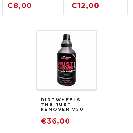
SGRASSATORE
750 ML
€
8,00
€
12,00
DETERGENTE
SGRASSATORE
PER MOTO DA
DETERGENTE
FUORISTRADA
PER MOTO DA
FUORISTRADA
DIRTWHEELS
THE RUST
REMOVER 750
ML
DISOSSIDANTE
€
36,00
RIMUOVI
RUGGINE