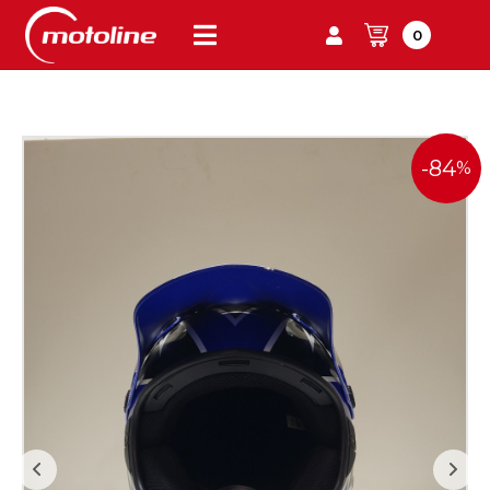
0
-84
%