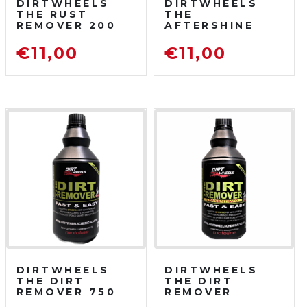
DIRTWHEELS
DIRTWHEELS
THE RUST
THE
REMOVER 200
AFTERSHINE
ML
750 ML
DISOSSIDANTE
PROTETTIVO
€
11,00
€
11,00
RIMUOVI
LUCIDANTE
RUGGINE
DIRTWHEELS
DIRTWHEELS
THE DIRT
THE DIRT
REMOVER 750
REMOVER
ML
CONCENTRATO