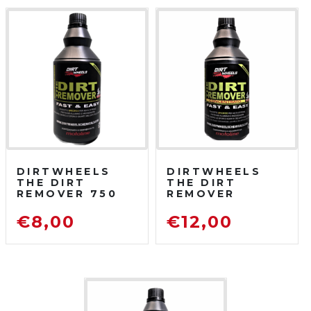
DIRTWHEELS
DIRTWHEELS
THE DIRT
THE DIRT
REMOVER 750
REMOVER
ML
CONCENTRATO
SGRASSATORE
750 ML
€
8,00
€
12,00
DETERGENTE
SGRASSATORE
PER MOTO DA
DETERGENTE
FUORISTRADA
PER MOTO DA
FUORISTRADA