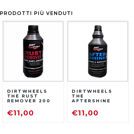
PRODOTTI PIÙ VENDUTI
DIRTWHEELS
DIRTWHEELS
THE RUST
THE
REMOVER 200
AFTERSHINE
ML
750 ML
DISOSSIDANTE
PROTETTIVO
€
11,00
€
11,00
RIMUOVI
LUCIDANTE
RUGGINE