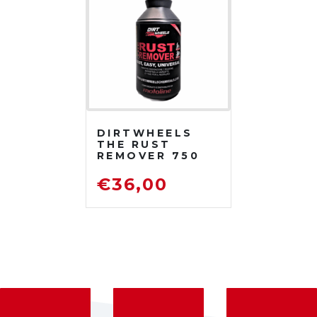
DIRTWHEELS
THE RUST
REMOVER 750
ML
DISOSSIDANTE
€
36,00
RIMUOVI
RUGGINE