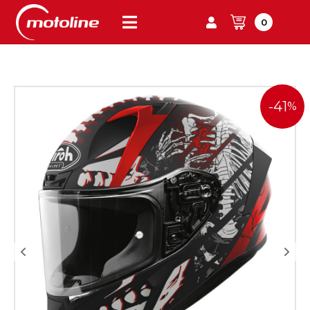
0
-41
%