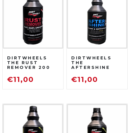
DIRTWHEELS
DIRTWHEELS
THE RUST
THE
REMOVER 200
AFTERSHINE
ML
750 ML
DISOSSIDANTE
PROTETTIVO
€
11,00
€
11,00
RIMUOVI
LUCIDANTE
RUGGINE