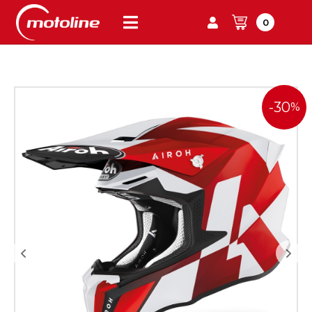
0
-30
%