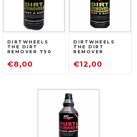
DIRTWHEELS
DIRTWHEELS
THE DIRT
THE DIRT
REMOVER 750
REMOVER
ML
CONCENTRATO
SGRASSATORE
750 ML
€
8,00
€
12,00
DETERGENTE
SGRASSATORE
PER MOTO DA
DETERGENTE
FUORISTRADA
PER MOTO DA
FUORISTRADA