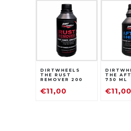
DIRTWHEELS
DIRTWH
THE RUST
THE AF
REMOVER 200
750 ML
ML
PROTET
DISOSSIDANTE
LUCIDA
€
11,00
€
11,0
RIMUOVI
RUGGINE