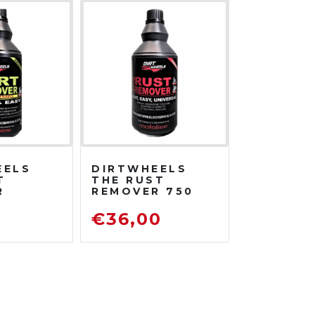
EELS
DIRTWHEELS
T
THE RUST
R
REMOVER 750
TRATO
ML
DISOSSIDANTE
0
€
36,00
ATORE
RIMUOVI
ENTE
RUGGINE
TO DA
TRADA