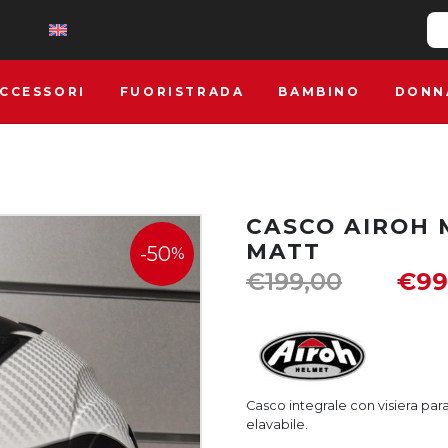
CCESSORI
FUORISTRADA
BAMBINO
DONN
CASCO AIROH 
MATT
-50
%
€
199,00
€
99
Casco integrale con visiera par
elavabile.