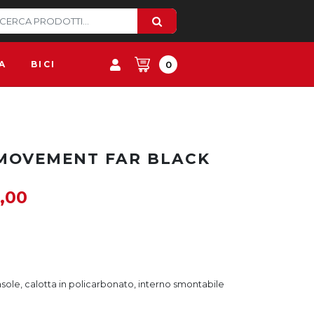
A
BICI
0
MOVEMENT FAR BLACK
,00
asole, calotta in policarbonato, interno smontabile