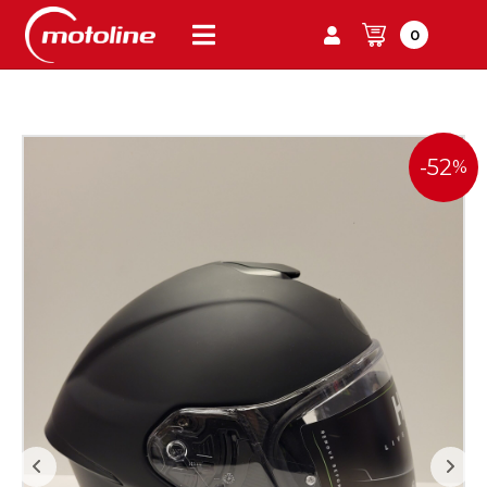
0
-52
%