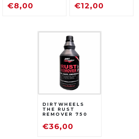
SGRASSATORE
750 ML
€
8,00
€
12,00
DETERGENTE
SGRASSATORE
PER MOTO DA
DETERGENTE
FUORISTRADA
PER MOTO DA
FUORISTRADA
DIRTWHEELS
THE RUST
REMOVER 750
ML
DISOSSIDANTE
€
36,00
RIMUOVI
RUGGINE