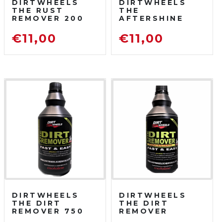
DIRTWHEELS
DIRTWHEELS
THE RUST
THE
REMOVER 200
AFTERSHINE
ML
750 ML
DISOSSIDANTE
PROTETTIVO
€
11,00
€
11,00
RIMUOVI
LUCIDANTE
RUGGINE
DIRTWHEELS
DIRTWHEELS
THE DIRT
THE DIRT
REMOVER 750
REMOVER
ML
CONCENTRATO