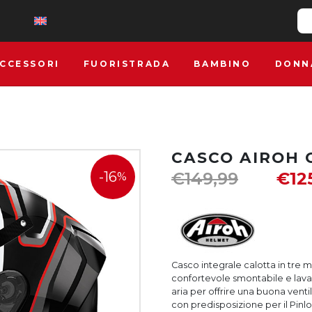
CCESSORI
FUORISTRADA
BAMBINO
DONN
CASCO AIROH 
-16
€
149,99
€
12
%
Casco integrale calotta in tre m
confortevole smontabile e lava
aria per offrire una buona ventil
con predisposizione per il Pi