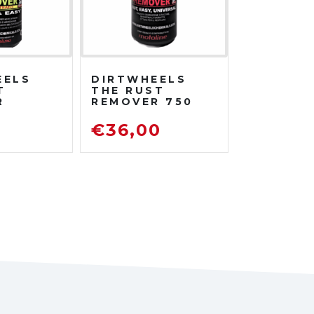
EELS
DIRTWHEELS
T
THE RUST
R
REMOVER 750
TRATO
ML
DISOSSIDANTE
0
€
36,00
ATORE
RIMUOVI
ENTE
RUGGINE
TO DA
TRADA