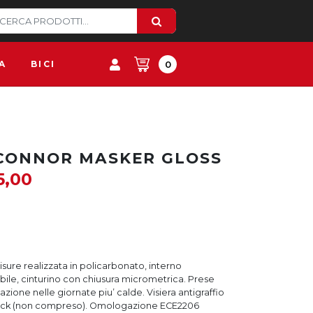
A
BICI
0
CONNOR MASKER GLOSS
5,00
isure realizzata in policarbonato, interno
bile, cinturino con chiusura micrometrica. Prese
azione nelle giornate piu’ calde. Visiera antigraffio
nlock (non compreso). Omologazione ECE2206