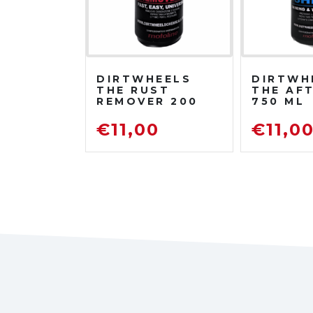
DIRTWHEELS
DIRTWH
THE RUST
THE AF
REMOVER 200
750 ML
ML
PROTET
DISOSSIDANTE
LUCIDA
€
11,00
€
11,0
RIMUOVI
RUGGINE