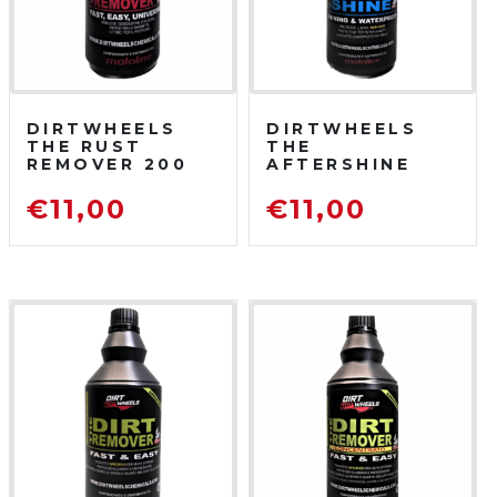
DIRTWHEELS
DIRTWHEELS
THE RUST
THE
REMOVER 200
AFTERSHINE
ML
750 ML
DISOSSIDANTE
PROTETTIVO
€
11,00
€
11,00
RIMUOVI
LUCIDANTE
RUGGINE