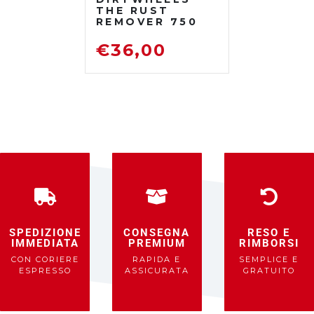
THE RUST
REMOVER 750
ML
DISOSSIDANTE
€
36,00
RIMUOVI
RUGGINE
SPEDIZIONE
CONSEGNA
RESO E
IMMEDIATA
PREMIUM
RIMBORSI
CON CORIERE
RAPIDA E
SEMPLICE E
ESPRESSO
ASSICURATA
GRATUITO