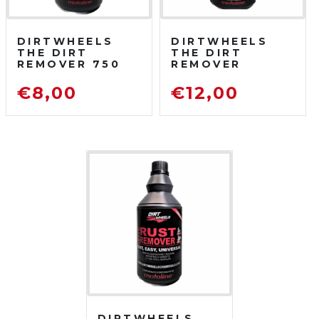
DIRTWHEELS
DIRTWHEELS
THE DIRT
THE DIRT
REMOVER 750
REMOVER
ML
CONCENTRATO
SGRASSATORE
750 ML
€
8,00
€
12,00
DETERGENTE
SGRASSATORE
PER MOTO DA
DETERGENTE
FUORISTRADA
PER MOTO DA
FUORISTRADA
DIRTWHEELS