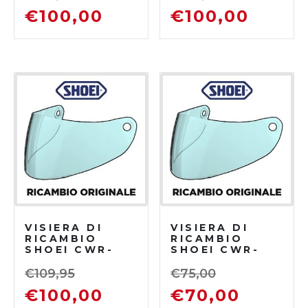
€
100,00
€
100,00
VISIERA DI
VISIERA DI
RICAMBIO
RICAMBIO
SHOEI CWR-
SHOEI CWR-
F2PN SPECTRA
F2PN SCURA
BLU
€
109,95
€
75,00
€
100,00
€
70,00