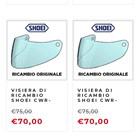
VISIERA DI
VISIERA DI
RICAMBIO
RICAMBIO
SHOEI CWR-
SHOEI CWR-
F2PN
F2PN
INTERMEDIA
TRASPARENTE
€
75,00
€
75,00
€
70,00
€
70,00