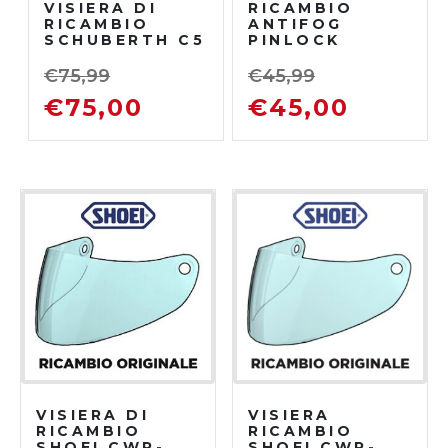
VISIERA DI
RICAMBIO
RICAMBIO
ANTIFOG
SCHUBERTH C5
PINLOCK
SCHUBERTH C5
E2
€
75,99
€
45,99
€
75,00
€
45,00
VISIERA DI
VISIERA
RICAMBIO
RICAMBIO
SHOEI CWR-
SHOEI CWR-