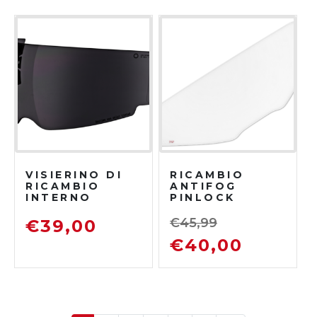
VISIERINO DI
RICAMBIO
RICAMBIO
ANTIFOG
INTERNO
PINLOCK
SCHUBERTH C3
SCHUBERTH C4
– C3 PRO – E1
– C4 PRO – C4
€
45,99
€
39,00
PRO CARBON
€
40,00