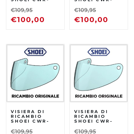
F2PN SPECTRA
F2PN SPECTRA
SILVER
SILVER
€
109,95
€
109,95
€
100,00
€
100,00
VISIERA DI
VISIERA DI
RICAMBIO
RICAMBIO
SHOEI CWR-
SHOEI CWR-
F2PN SPECTRA
F2PN SPECTRA
GOLD
FIRE ORANGE
€
109,95
€
109,95