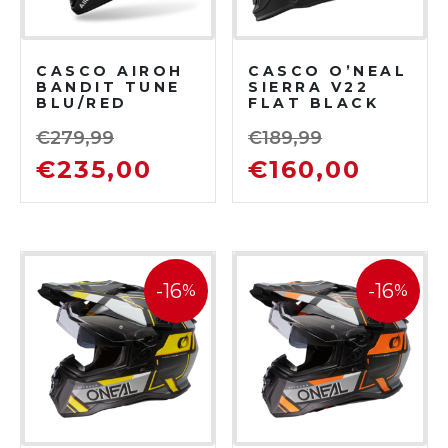
CASCO AIROH
CASCO O’NEAL
BANDIT TUNE
SIERRA V22
BLU/RED
FLAT BLACK
GLOSS
€
279,99
€
189,99
€
235,00
€
160,00
-16
-16
%
%