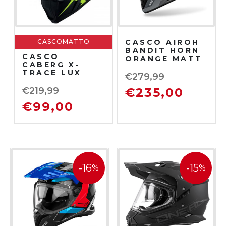
CASCOMATTO
CASCO AIROH
BANDIT HORN
CASCO
ORANGE MATT
CABERG X-
TRACE LUX
€
279,99
MATT
BLACK/YELLO
€
219,99
€
235,00
W FLUO
€
99,00
-16
-15
%
%