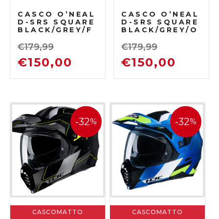
CASCO O’NEAL
CASCO O’NEAL
D-SRS SQUARE
D-SRS SQUARE
BLACK/GREY/F
BLACK/GREY/O
LUO YELLOW
RANGE
€
179,99
€
179,99
€
150,00
€
150,00
-32
-32
%
%
CASCOMATTO
CASCOMATTO