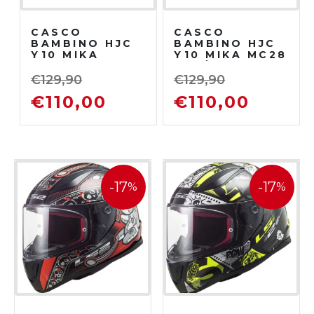
CASCO
CASCO
BAMBINO HJC
BAMBINO HJC
Y10 MIKA
Y10 MIKA MC28
MC1SF
BLU/ROSSO
NERO/GIALLO
€
129,90
€
129,90
€
110,00
€
110,00
-17
-17
%
%