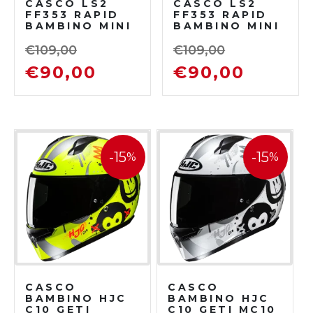
CASCO LS2
CASCO LS2
FF353 RAPID
FF353 RAPID
BAMBINO MINI
BAMBINO MINI
VOODOO
VIGNETTE
NERO/ROSSO
NERO/GIALLO
€
109,00
€
109,00
FLUO
€
90,00
€
90,00
-15
-15
%
%
CASCO
CASCO
BAMBINO HJC
BAMBINO HJC
C10 GETI
C10 GETI MC10