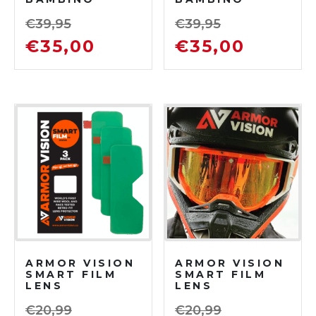
CORP NERO
CORP ARANCIO
LENTE
LENTE
€
39,95
€
39,95
SPECCHIO
SPECCHIO
€
35,00
€
35,00
ARGENTO
ROSSO
ARMOR VISION
ARMOR VISION
SMART FILM
SMART FILM
LENS
LENS
PROTECTOR
PROTECTOR
SAGOMATO
€
20,99
€
20,99