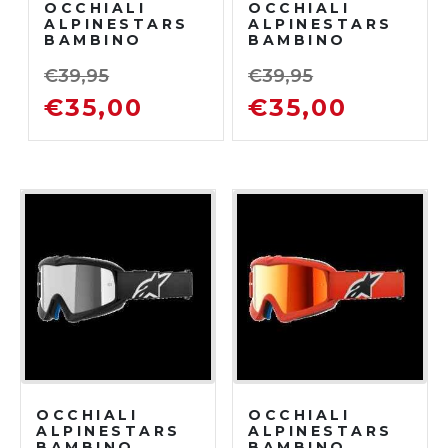
OCCHIALI
OCCHIALI
ALPINESTARS
ALPINESTARS
BAMBINO
BAMBINO
BLAZE ROSSO
BLAZE BLUE
LENTE
LENTE
€
39,95
€
39,95
SPECCHIO
SPECCHIO
€
35,00
€
35,00
ARGENTO
BLUE
OCCHIALI
OCCHIALI
ALPINESTARS
ALPINESTARS
BAMBINO
BAMBINO