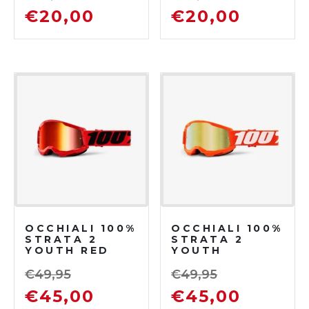
€
20,00
€
20,00
OCCHIALI 100%
OCCHIALI 100%
STRATA 2
STRATA 2
YOUTH RED
YOUTH
RED MIRROR
ORANGE GOLD
LENS
MIRROR LENS
€
49,95
€
49,95
€
45,00
€
45,00