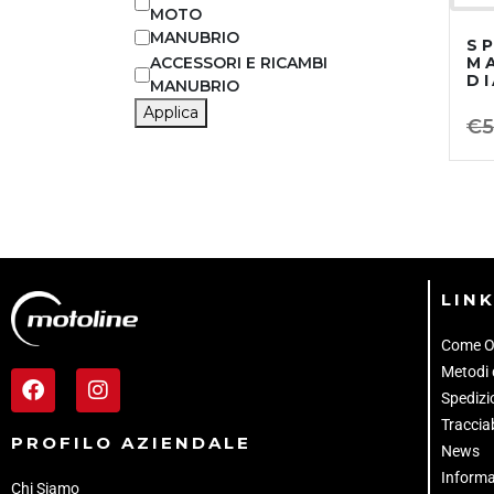
MOTO
MANUBRIO
S
M
ACCESSORI E RICAMBI
D
MANUBRIO
Applica
€
5
LINK
Come O
Metodi
Spedizio
Tracciab
PROFILO AZIENDALE
News
Informa
Chi Siamo