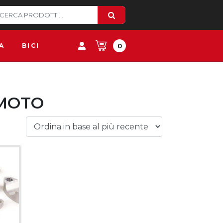
A
BICI
0
 MOTO