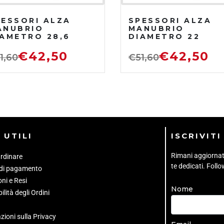
PESSORI ALZA
SPESSORI ALZA
ANUBRIO
MANUBRIO
IAMETRO 28,6
DIAMETRO 22
€
42,50
€
42,50
1,60
€
51,60
 UTILI
ISCRIVIT
Rimani aggiornato 
rdinare
te dedicati. Foll
 di pagamento
ni e Resi
Nome
ilità degli Ordini
zioni sulla Privacy