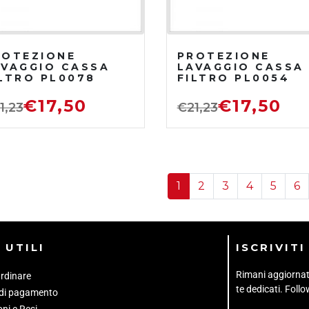
ROTEZIONE
PROTEZIONE
AVAGGIO CASSA
LAVAGGIO CASSA
ILTRO PL0078
FILTRO PL0054
€
17,50
€
17,50
1,23
€
21,23
1
2
3
4
5
6
 UTILI
ISCRIVIT
Rimani aggiornato 
rdinare
te dedicati. Foll
 di pagamento