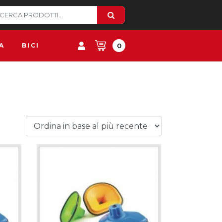
A
BICI
0