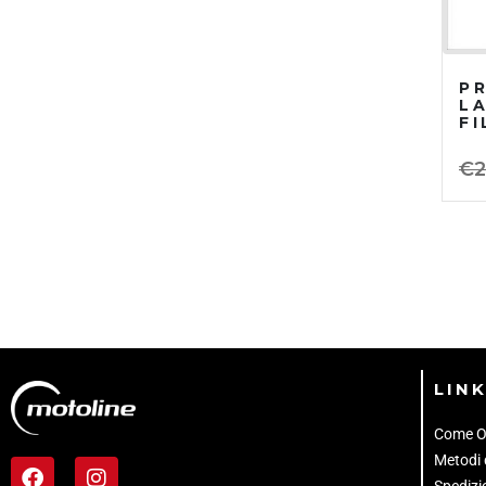
P
L
F
€
2
LINK
Come O
Metodi