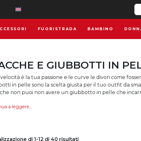
CCESSORI
FUORISTRADA
BAMBINO
DONN
ACCHE E GIUBBOTTI IN PE
 velocità è la tua passione e le curve le divori come foss
otti in pelle sono la scelta giusta per il tuo outfit da sm
iche non puoi non avere un giubbotto in pelle che incarni 
ua a leggere...
lizzazione di 1-12 di 40 risultati