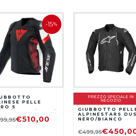
-15
%
IUBBOTTO
PREZZO SPECIALE IN
NEGOZIO
INESE PELLE
VRO 5
GIUBBOTTO PELL
ERO/ROSSO/LAVA/
ALPINESTARS DU
IANCO
€
510,00
NERO/BIANCO
99,95
€
450,0
€
499,95