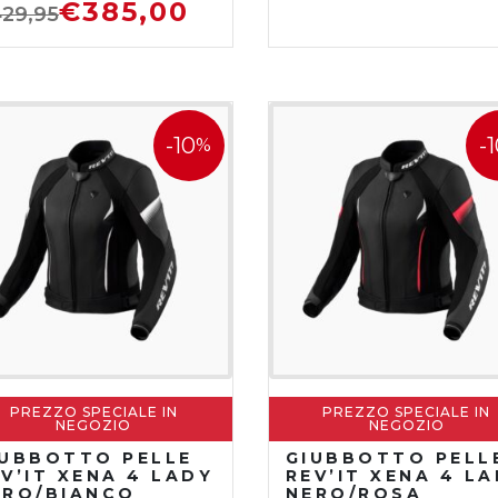
LO
€
385,00
29,95
-10
-
%
PREZZO SPECIALE IN
PREZZO SPECIALE IN
NEGOZIO
NEGOZIO
IUBBOTTO PELLE
GIUBBOTTO PELL
V’IT XENA 4 LADY
REV’IT XENA 4 L
ERO/BIANCO
NERO/ROSA