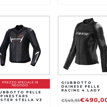
PREZZO SPECIALE IN
GIUBBOTTO
NEGOZIO
DAINESE PELLE
RACING 4 LADY
IUBBOTTO PELLE
NERO
LPINESTARS
€
490,0
ASTER STELLA V3
€
549,95
ERO/BIANCO/CORA