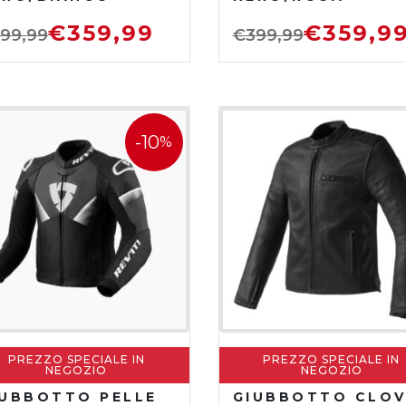
€
359,99
€
359,9
99,99
€
399,99
-10
%
PREZZO SPECIALE IN
PREZZO SPECIALE IN
NEGOZIO
NEGOZIO
IUBBOTTO PELLE
GIUBBOTTO CLOV