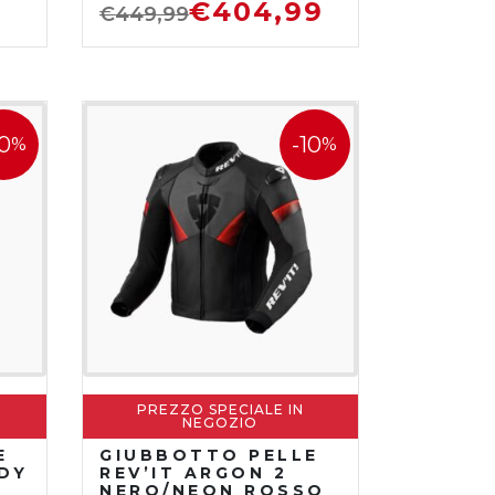
€
404,99
€
449,99
10
-10
%
%
PREZZO SPECIALE IN
NEGOZIO
E
GIUBBOTTO PELLE
ADY
REV’IT ARGON 2
NERO/NEON ROSSO