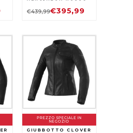
9
€
395,99
€
439,99
PREZZO SPECIALE IN
NEGOZIO
ER
GIUBBOTTO CLOVER