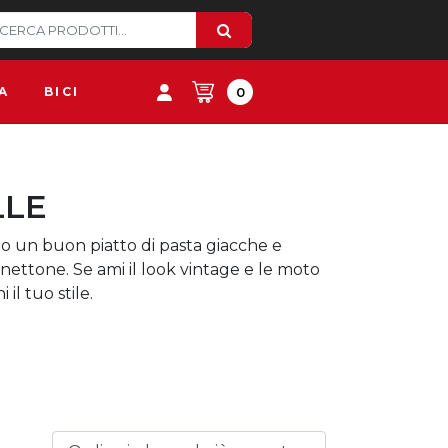
A
BICI
0
LLE
ero un buon piatto di pasta giacche e
anettone. Se ami il look vintage e le moto
il tuo stile.