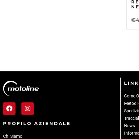
RE
N
€
4
LINK
Come O
Metodi
Spedizio
Tracciab
PROFILO AZIENDALE
News
Informa
Chi Siamo