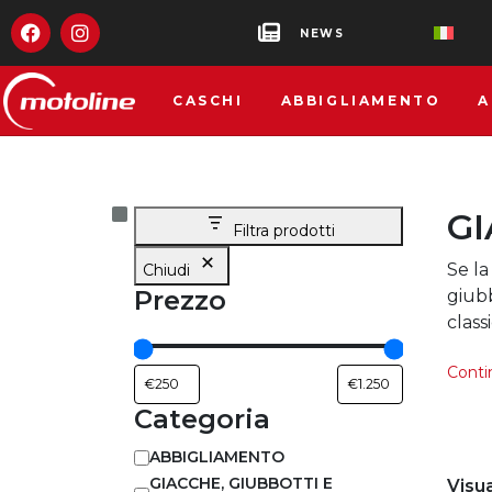
NEWS
CASCHI
ABBIGLIAMENTO
A
GI
Filtra prodotti
Se la
Chiudi
Prezzo
giubb
class
Contin
Categoria
ABBIGLIAMENTO
GIACCHE, GIUBBOTTI E
Visua