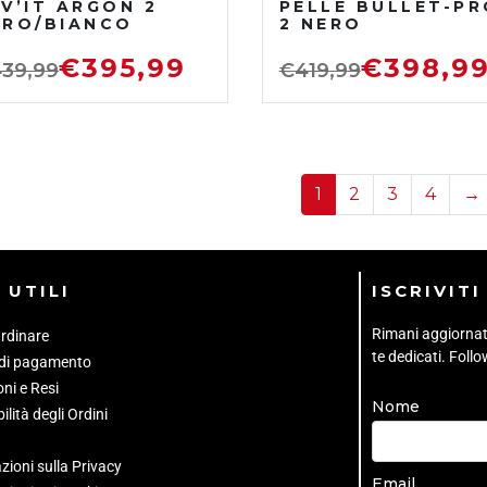
V’IT ARGON 2
PELLE BULLET-PR
ERO/BIANCO
2 NERO
€
395,99
€
398,9
39,99
€
419,99
1
2
3
4
→
 UTILI
ISCRIVIT
Rimani aggiornato 
rdinare
te dedicati. Foll
 di pagamento
ni e Resi
Nome
ilità degli Ordini
zioni sulla Privacy
Email