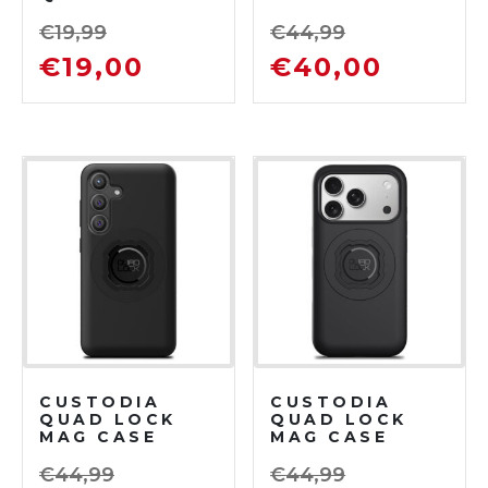
NERO
SAMSUNG
GALAXY S25
€
19,99
€
44,99
EDGE
€
19,00
€
40,00
CUSTODIA
CUSTODIA
QUAD LOCK
QUAD LOCK
MAG CASE
MAG CASE
SAMSUNG
IPHONE 17 PRO
GALAXY S24 +
€
44,99
€
44,99