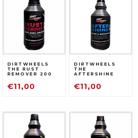
DIRTWHEELS
DIRTWHEELS
THE RUST
THE
REMOVER 200
AFTERSHINE
ML
750 ML
DISOSSIDANTE
PROTETTIVO
€
11,00
€
11,00
RIMUOVI
LUCIDANTE
RUGGINE