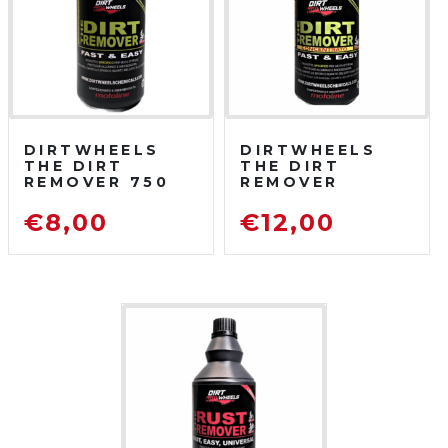
DIRTWHEELS
DIRTWHEELS
THE DIRT
THE DIRT
REMOVER 750
REMOVER
ML
CONCENTRATO
SGRASSATORE
750 ML
€
8,00
€
12,00
DETERGENTE
SGRASSATORE
PER MOTO DA
DETERGENTE
FUORISTRADA
PER MOTO DA
FUORISTRADA