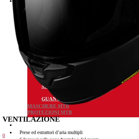
Bici
CASCHI BICI
PANTALONI BICI
MAGLIE BICI
GUANTI MTB
MASCHERE MTB
PROTEZIONI MTB
VENTILAZIONE
Prese ed estrattori d’aria multipli
0