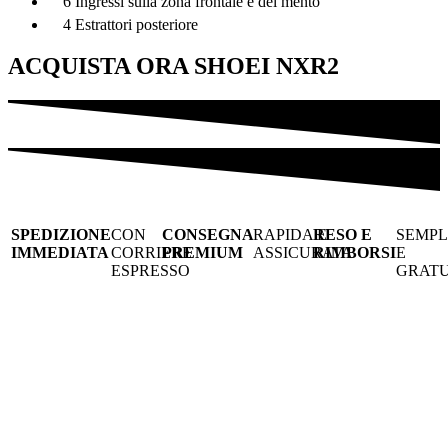
6 Ingressi sulla zona frontale e del mento
4 Estrattori posteriore
ACQUISTA ORA SHOEI NXR2
SPEDIZIONE
CON
CONSEGNA
RAPIDA E
RESO E
SEMPL
IMMEDIATA
CORRIERE
PREMIUM
ASSICURATA
RIMBORSI
E
ESPRESSO
GRATU