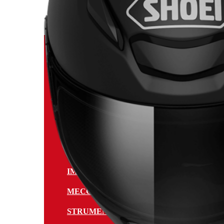
ANTIFURTO PER LA MOTO
ATTREZZI PER LA MOTO
BORSE, VALIGIE E BAULETTI
CARROZZERIA ESTETICA E TUNING
TELAIO E CICLISTICA DELLA MOTO
PNEUMATICI
IMPIANTO ELETTRICO E LUCI
MECCANICA DELLA MOTO
STRUMENTAZIONE