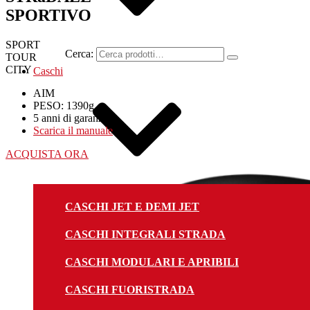
SPORTIVO
SPORT
Cerca:
TOUR
CITY
Caschi
AIM
PESO: 1390g
5 anni di garanzia
Scarica il manuale
ACQUISTA ORA
CASCHI JET E DEMI JET
CASCHI INTEGRALI STRADA
CASCHI MODULARI E APRIBILI
CASCHI FUORISTRADA