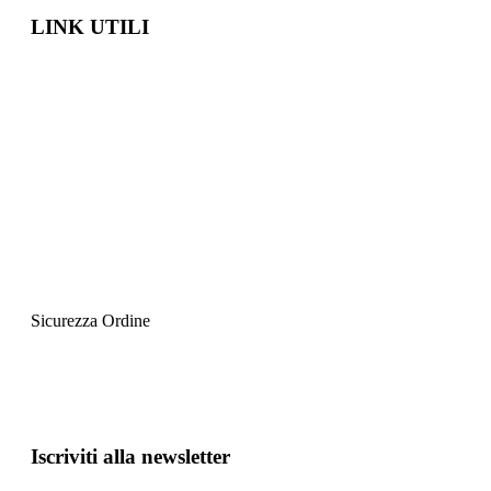
LINK UTILI
Come Ordinare
Metodi di pagamento
Spedizioni e Resi
Tracciabilità degli Ordini
News
Informazioni sulla Privacy
Informazioni sui Cookie
Condizioni di Vendita
Sicurezza Ordine
Iscriviti alla newsletter