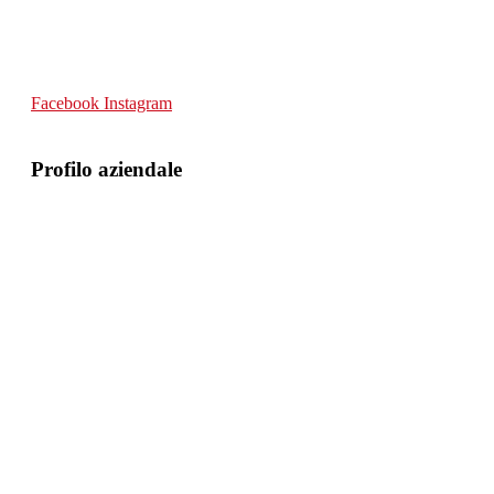
Facebook
Instagram
Profilo aziendale
Chi Siamo
Contattaci
Dati Legali
Il mio account
Richiesta Rimborso