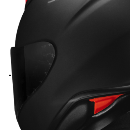
STIVALI, SCARPE E CALZE FUORISTR
GUANTI FUORISTRADA
MASCHERE PER CASCO
PROTEZIONI
SPORTSWEAR & CASUAL
MARSUPI, BORSE E ZAINI
Bambino