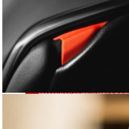
CASCHI BAMBINO
VISIERE
PINLOCK
TEAR-OFF
OCCHIALI
MASCHERE
INTERFONO E RELATIVI ACCESSORI
SOTTOCASCO, SCALDACOLLO E BAN
ACCESSORI E RICAMBI PER CASCHI
CURA E PULIZIA DEI CASCHI
Abbigliamento