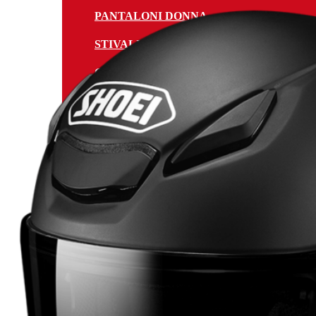
PANTALONI DONNA
STIVALI, SCARPE E CALZE DONNA
GUANTI DONNA
TUTE DONNA IN PELLE
CAPI ANTIPIOGGIA DONNA
CAPI RISCALDATI DONNA
PROTEZIONI
MAGLIE FUORISTRADA DONNA
INTIMO TECNICO UNDERWEAR
SPORTSWEAR & CASUAL
CURA E PULIZIA DI CASCHI E ABBIG