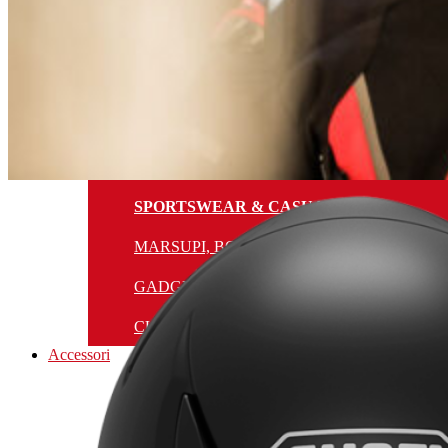
CAPI RISCALDATI
PROTEZIONI
MASCHERE
MAGLIE FUORISTRADA
INTIMO TECNICO, UNDERWEAR
SPORTSWEAR & CASUAL
MARSUPI, BORSE E ZAINI
GADGETS E ACCESSORI
CURA E PULIZIA DELL’ABBIGLIAMENTO
Accessori