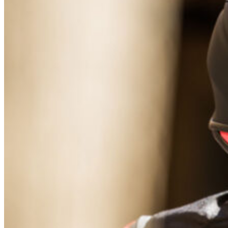
AIRBAG E ALTA VISIBILITÀ
GIACCHE, GIUBBOTTI E CAPISPALLA
PANTALONI
STIVALI, SCARPE E CALZE
GUANTI
TUTE IN PELLE
CAPI ANTIPIOGGIA