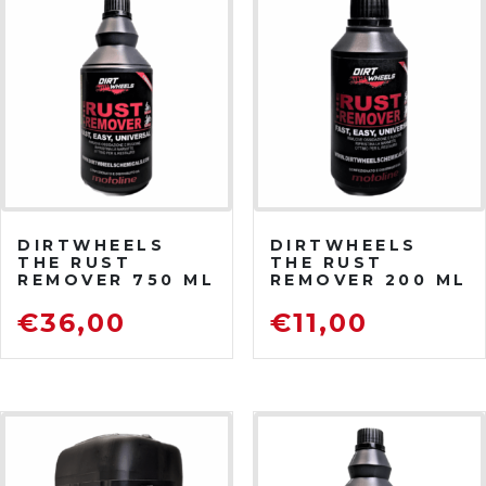
DIRTWHEELS
DIRTWHEELS
THE RUST
THE RUST
REMOVER 750 ML
REMOVER 200 ML
DISOSSIDANTE
DISOSSIDANTE
RIMUOVI
RIMUOVI
€
36,00
€
11,00
RUGGINE
RUGGINE