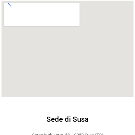
Sede di Susa
Corso Inghilterra, 58, 10059 Susa (TO)