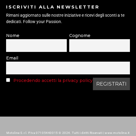
ISCRIVITI ALLA NEWSLETTER
Rimani aggiornato sulle nostre iniziative e ricevi degli sconti a te
dedicati. Follow your Passion.
Nome
Cognome
Email
Procedendo accetti la privacy policy
Motoline S.r.l. P.Iva 07105440015 © 2024. Tutti i diritti Riservati | www.motoline.it