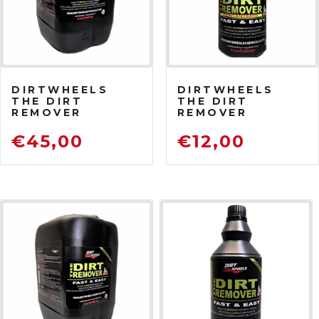
DIRTWHEELS
DIRTWHEELS
THE DIRT
THE DIRT
REMOVER
REMOVER
CONCENTRATO 5
CONCENTRATO
LITRI
750 ML
€
45,00
€
12,00
SGRASSATORE
SGRASSATORE
DETERGENTE
DETERGENTE
PER MOTO DA
PER MOTO DA
FUORISTRADA
FUORISTRADA