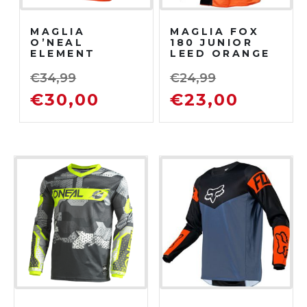
MAGLIA
MAGLIA FOX
O’NEAL
180 JUNIOR
ELEMENT
LEED ORANGE
YOUTH
FLUO
SHOCKER V.25
€
34,99
€
24,99
BLACK/ORANG
€
30,00
€
23,00
E