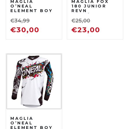
MAGLIA
MAGLIA FOX
O’NEAL
180 JUNIOR
ELEMENT BOY
REVN
CAMO V.22
BLUE/STELL
GRAY/NEON
€
34,99
€
25,00
YELLOW
€
30,00
€
23,00
MAGLIA
O’NEAL
ELEMENT BOY