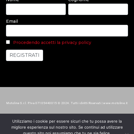
Email
Procedendo accetti la privacy policy
Motoline S.r.l. P.Iva 07105440015 © 2024. Tutti i diritti Riservati | www.motoline.it
Utilizziamo i cookie per essere sicuri che tu possa avere la
migliore esperienza sul nostro sito. Se continui ad utilizzare
questo sito noi assumiamo che tu ne sia felice.