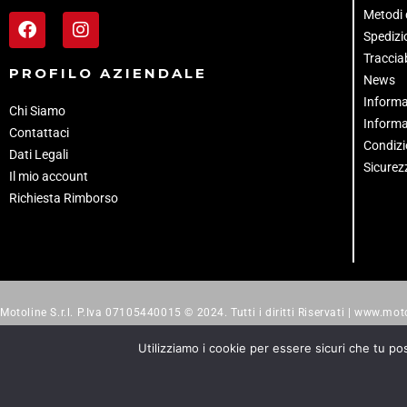
Metodi
Spedizio
Tracciab
PROFILO AZIENDALE
News
Informa
Chi Siamo
Informa
Contattaci
Condizi
Dati Legali
Sicurez
Il mio account
Richiesta Rimborso
Motoline S.r.l. P.Iva 07105440015 © 2024. Tutti i diritti Riservati | www.moto
Utilizziamo i cookie per essere sicuri che tu po