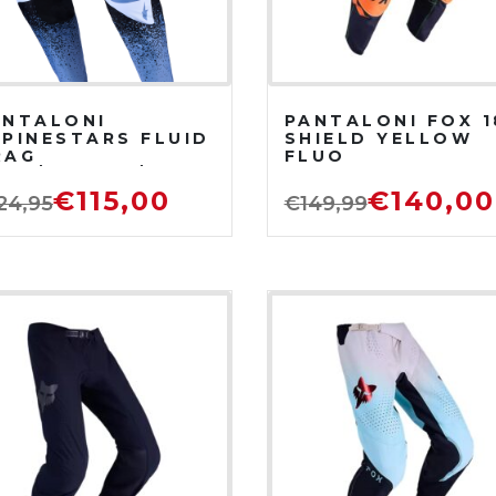
ANTALONI
PANTALONI FOX 1
LPINESTARS FLUID
SHIELD YELLOW
RAG
FLUO
ERO/BIANCO/BLUE
HIARO/ROSSO
€
115,00
€
140,00
24,95
€
149,99
UOCO