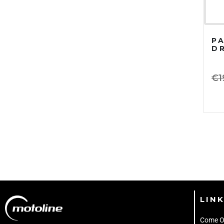
P
D
€
1
LINK
Come O