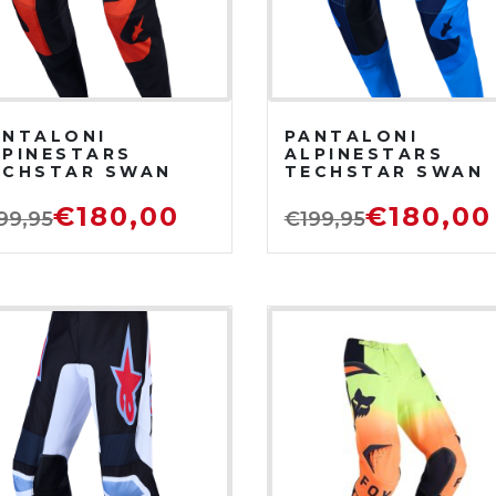
ANTALONI
PANTALONI
LPINESTARS
ALPINESTARS
ECHSTAR SWAN
TECHSTAR SWAN
OSSO
UCLA
ARDINALE/NERO/BI
BLUE/PROFONDO
€
180,00
€
180,00
99,95
€
199,95
NCO
BLUE