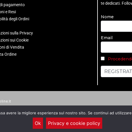
te dedicati. Foll
 di pagamento
ni e Resi
Nome
ilità degli Ordini
zioni sulla Privacy
Email
zioni sui Cookie
oni di Vendita
za Ordine
Procedendo 
line.it
ssa avere la migliore esperienza sul nostro sito. Se continui ad utilizzar
Ok
Privacy e cookie policy