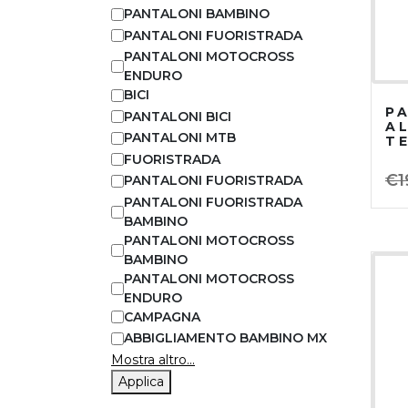
PANTALONI BAMBINO
PANTALONI FUORISTRADA
PANTALONI MOTOCROSS
ENDURO
BICI
P
PANTALONI BICI
A
PANTALONI MTB
T
R
FUORISTRADA
C
€
1
PANTALONI FUORISTRADA
A
PANTALONI FUORISTRADA
BAMBINO
PANTALONI MOTOCROSS
BAMBINO
PANTALONI MOTOCROSS
ENDURO
CAMPAGNA
ABBIGLIAMENTO BAMBINO MX
Mostra altro...
Applica