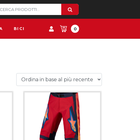
A
BICI
0