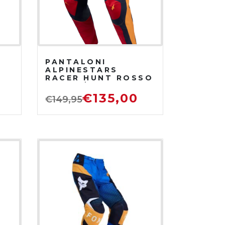
PANTALONI
ALPINESTARS
RACER HUNT ROSSO
FUOCO/GRIGIO
PIETRA/CORALLO
€
135,00
€
149,95
CALDO