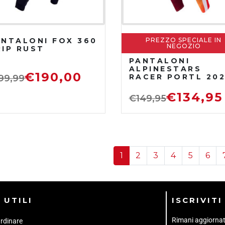
ANTALONI FOX 360
PREZZO SPECIALE IN
NEGOZIO
RIP RUST
PANTALONI
ALPINESTARS
€
190,00
RACER PORTL 20
99,99
ROSSO
€
134,95
€
149,95
1
2
3
4
5
6
 UTILI
ISCRIVIT
Rimani aggiornato 
rdinare