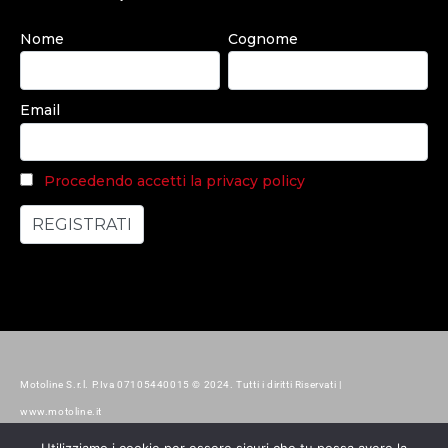
Nome
Cognome
Email
Procedendo accetti la privacy policy
Motoline S.r.l. P.Iva 07105440015 © 2024. Tutti i diritti Riservati |
www.motoline.it