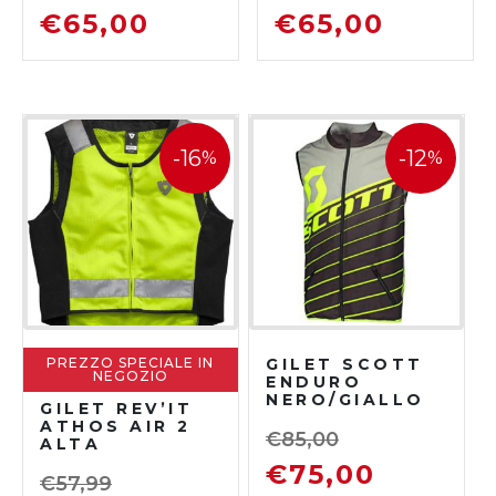
€
65,00
€
65,00
-16
-12
%
%
PREZZO SPECIALE IN
GILET SCOTT
NEGOZIO
ENDURO
NERO/GIALLO
GILET REV’IT
ATHOS AIR 2
€
85,00
ALTA
VISIBILITA’
€
75,00
€
57,99