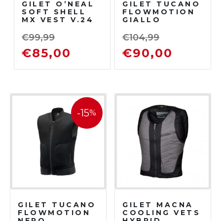
GILET O’NEAL
GILET TUCANO
SOFT SHELL
FLOWMOTION
MX VEST V.24
GIALLO
NERO
€
99,99
€
104,99
€
85,00
€
90,00
-15
%
GILET TUCANO
GILET MACNA
FLOWMOTION
COOLING VETS
NERO
HYBRID