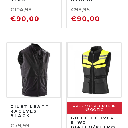
€
104,99
€
99,95
€
90,00
€
90,00
GILET LEATT
PREZZO SPECIALE IN
NEGOZIO
RACEVEST
BLACK
GILET CLOVER
S-W2
€
79,99
GIALLO/PETRO