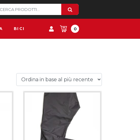
A
BICI
0