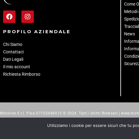
Come O
Metodi
Spedizio
Tracciab
PROFILO AZIENDALE
News
Informa
Chi Siamo
Informa
Contattaci
Condizi
Dati Legali
Sicurez
Il mio account
Richiesta Rimborso
Motoline S.r.l. P.Iva 07105440015 © 2024. Tutti i diritti Riservati | www.moto
Utilizziamo i cookie per essere sicuri che tu po