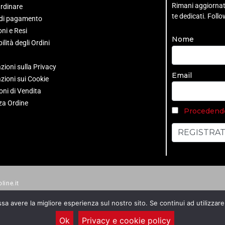
Rimani aggiornato 
rdinare
te dedicati. Foll
 di pagamento
ni e Resi
Nome
ilità degli Ordini
zioni sulla Privacy
Email
zioni sui Cookie
oni di Vendita
za Ordine
Procedendo 
line.it
ssa avere la migliore esperienza sul nostro sito. Se continui ad utilizzar
Ok
Privacy e cookie policy