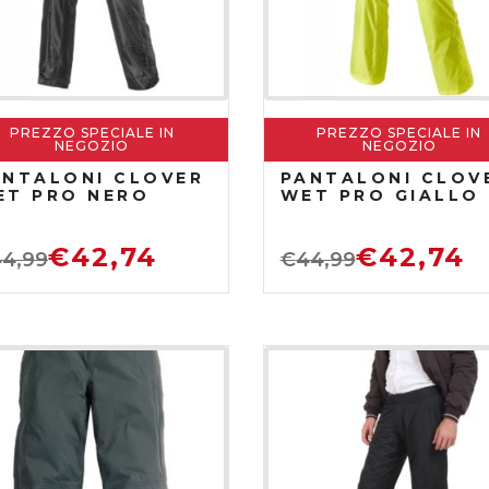
PREZZO SPECIALE IN
PREZZO SPECIALE IN
NEGOZIO
NEGOZIO
ANTALONI CLOVER
PANTALONI CLOV
ET PRO NERO
WET PRO GIALLO
€
42,74
€
42,74
4,99
€
44,99