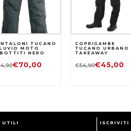
ANTALONI TUCANO
COPRIGAMBE
ILUVIO MOTO
TUCANO URBANO
MBOTTITI NERO
TAKEAWAY
€
70,00
€
45,00
4,90
€
54,90
 UTILI
ISCRIVIT