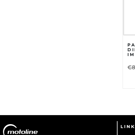
P
D
I
€
8
LINK